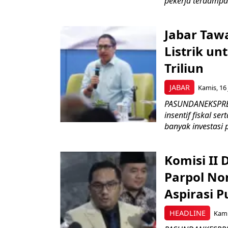
pekerja terdampa
Jabar Tawa
Listrik un
Triliun
JABAR
Kamis, 16 
PASUNDANEKSPRES
insentif fiskal s
banyak investasi 
Komisi II
Parpol No
Aspirasi P
HEADLINE
Kami