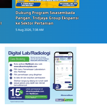
Dukung Program Swasembada
Pangan, Tridjaya Group Ekspansi
l
ke Sektor Pertanian
5 Aug 2026, 7:38 AM