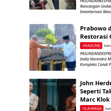
PASUNDANKESPRES
Rancangan Undan
Inventarisasi Mas
Prabowo d
Restorasi
HEADLINE
Kami
PASUNDANEKSPRES
India Narendra M
Kompleks Candi P
John Herd
Seperti Ta
Marc Klok 
OLAHRAGA
Kami