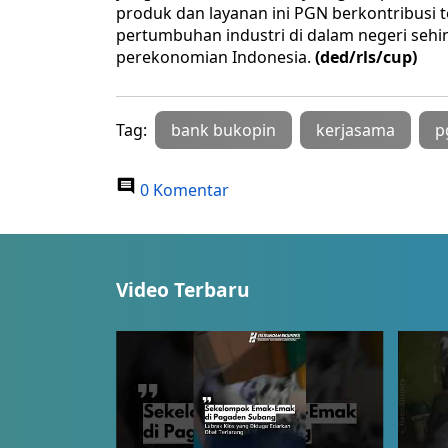
produk dan layanan ini PGN berkontribusi
pertumbuhan industri di dalam negeri sehi
perekonomian Indonesia.
(ded/rls/cup)
Tag:
bank bukopin
kerjasama
p
0 Komentar
Video Terbaru