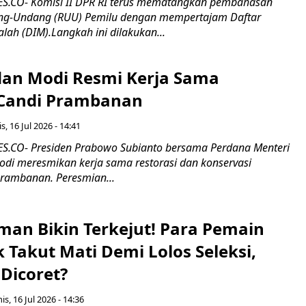
.CO- Komisi II DPR RI terus mematangkan pembahasan
g-Undang (RUU) Pemilu dengan mempertajam Daftar
alah (DIM).Langkah ini dilakukan...
an Modi Resmi Kerja Sama
 Candi Prambanan
s, 16 Jul 2026 - 14:41
.CO- Presiden Prabowo Subianto bersama Perdana Menteri
odi meresmikan kerja sama restorasi dan konservasi
rambanan. Peresmian...
man Bikin Terkejut! Para Pemain
k Takut Mati Demi Lolos Seleksi,
Dicoret?
s, 16 Jul 2026 - 14:36