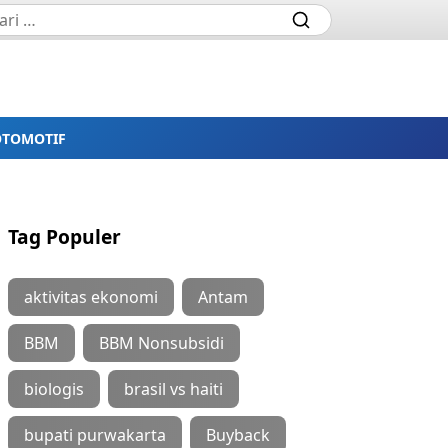
OTOMOTIF
Tag Populer
aktivitas ekonomi
Antam
BBM
BBM Nonsubsidi
biologis
brasil vs haiti
bupati purwakarta
Buyback