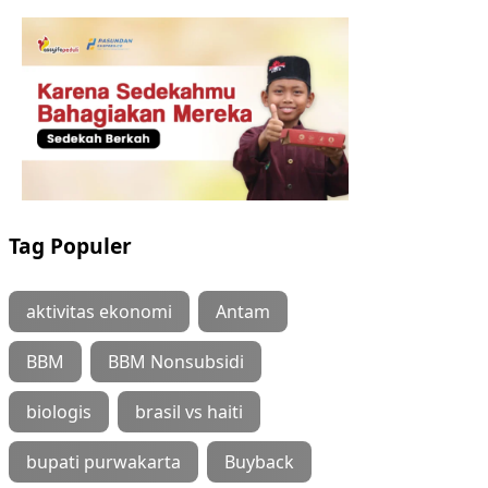
Tag Populer
aktivitas ekonomi
Antam
BBM
BBM Nonsubsidi
biologis
brasil vs haiti
bupati purwakarta
Buyback