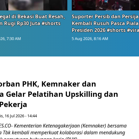
egal di Bekasi Buat Resah,
Suporter Persib dan Persija
n Rugi Rp30 Juta #shorts
Kembali Rusuh Pasca Piala
Presiden 2026 #shorts #vira
26, 7:30 AM
5 Aug 2026, 8:16 AM
orban PHK, Kemnaker dan
 Gelar Pelatihan Upskilling dan
 Pekerja
s, 16 Jul 2026 - 14:44
.CO- Kementerian Ketenagakerjaan (Kemnaker) bersama
 Tbk kembali memperkuat kolaborasi dalam mendukung