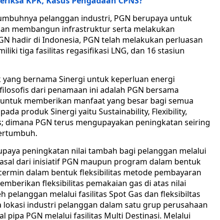
eriksa KPK, Kasus Pengadaan CPNS?
umbuhnya pelanggan industri, PGN berupaya untuk
ngan membangun infrastruktur serta melakukan
PGN hadir di Indonesia, PGN telah melakukan perluasan
iliki tiga fasilitas regasifikasi LNG, dan 16 stasiun
yang bernama Sinergi untuk keperluan energi
 ﬁlosoﬁs dari penamaan ini adalah PGN bersama
i untuk memberikan manfaat yang besar bagi semua
da produk Sinergi yaitu Sustainability, Flexibility,
ess; dimana PGN terus mengupayakan peningkatan seiring
bertumbuh.
aya peningkatan nilai tambah bagi pelanggan melalui
asal dari inisiatif PGN maupun program dalam bentuk
ercermin dalam bentuk fleksibilitas metode pembayaran
emberikan fleksibilitas pemakaian gas di atas nilai
pelanggan melalui fasilitas Spot Gas dan fleksibiltas
lokasi industri pelanggan dalam satu grup perusahaan
 pipa PGN melalui fasilitas Multi Destinasi. Melalui