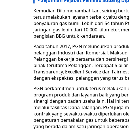
Sejumlah Pejabat Pemkab Subang Dip
Kemudian Dilo menambahkan, seiring bert
terus melakukan layanan terbaik yaitu de
penyaluran gas bumi. Lebih dari 54 tahun 
jaringan gas lebih dari 10.000 kilometer, mem
pengisian BBG untuk kendaraan.
Pada tahun 2017, PGN meluncurkan produk 
pelanggan Industri dan Komersial. Maksud
Pelanggan bekerja bersama dan bersinerg
pihak terutama Pelanggan. Terdapat 5 pilar pa
Transparency, Excellent Service dan Fairn
dengan ekspektasi pelanggan yang terus 
PGN berkomitmen untuk terus melakukan up
program produk dan layanan baik yang ber
sinergi dengan badan usaha lain. Hal ini t
melalui fasilitas Dana Talangan. PGN juga m
kontrak yang sewaktu-waktu diperlukan oleh 
pengaturan pemakaian gas untuk beberapa 
yang berada dalam satu jaringan operasional