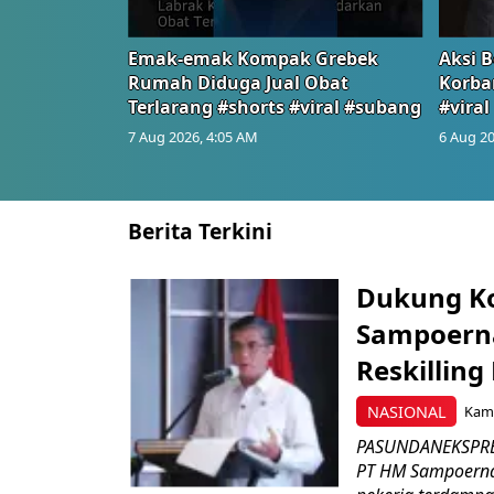
Emak-emak Kompak Grebek
Aksi B
Rumah Diduga Jual Obat
Korba
Terlarang #shorts #viral #subang
#viral
7 Aug 2026, 4:05 AM
6 Aug 20
Berita Terkini
Dukung K
Sampoerna
Reskilling
NASIONAL
Kami
PASUNDANEKSPRES
PT HM Sampoerna