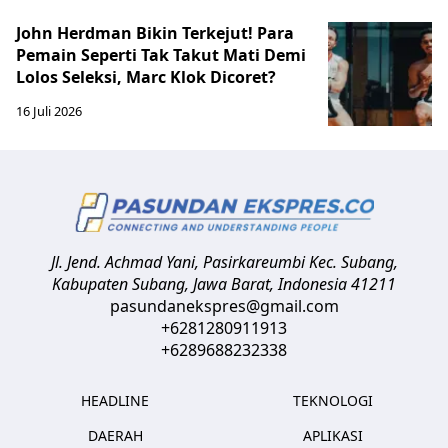
John Herdman Bikin Terkejut! Para
Pemain Seperti Tak Takut Mati Demi
Lolos Seleksi, Marc Klok Dicoret?
16 Juli 2026
Jl. Jend. Achmad Yani, Pasirkareumbi
Kec. Subang,
Kabupaten Subang, Jawa Barat
,
Indonesia
41211
pasundanekspres@gmail.com
+6281280911913
+6289688232338
HEADLINE
TEKNOLOGI
DAERAH
APLIKASI