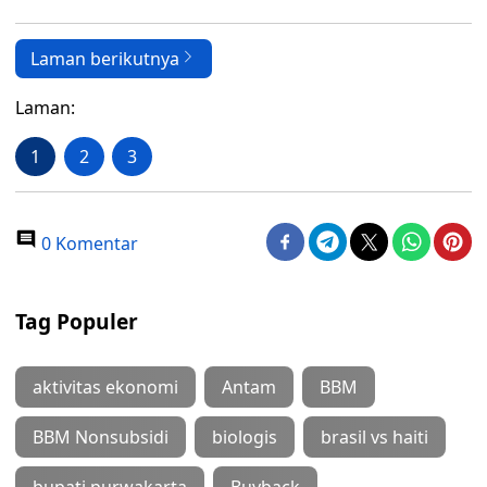
Laman berikutnya
Laman:
1
2
3
0 Komentar
Tag Populer
aktivitas ekonomi
Antam
BBM
BBM Nonsubsidi
biologis
brasil vs haiti