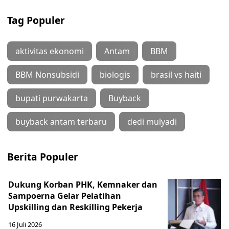
Tag Populer
aktivitas ekonomi
Antam
BBM
BBM Nonsubsidi
biologis
brasil vs haiti
bupati purwakarta
Buyback
buyback antam terbaru
dedi mulyadi
Berita Populer
Dukung Korban PHK, Kemnaker dan
Sampoerna Gelar Pelatihan
Upskilling dan Reskilling Pekerja
16 Juli 2026