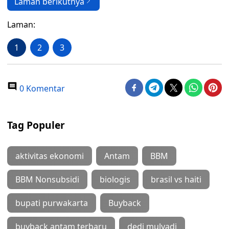
Laman berikutnya
Laman:
1
2
3
0 Komentar
Tag Populer
aktivitas ekonomi
Antam
BBM
BBM Nonsubsidi
biologis
brasil vs haiti
bupati purwakarta
Buyback
buyback antam terbaru
dedi mulyadi