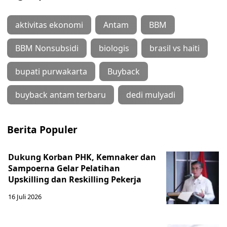
aktivitas ekonomi
Antam
BBM
BBM Nonsubsidi
biologis
brasil vs haiti
bupati purwakarta
Buyback
buyback antam terbaru
dedi mulyadi
Berita Populer
Dukung Korban PHK, Kemnaker dan
Sampoerna Gelar Pelatihan
Upskilling dan Reskilling Pekerja
16 Juli 2026