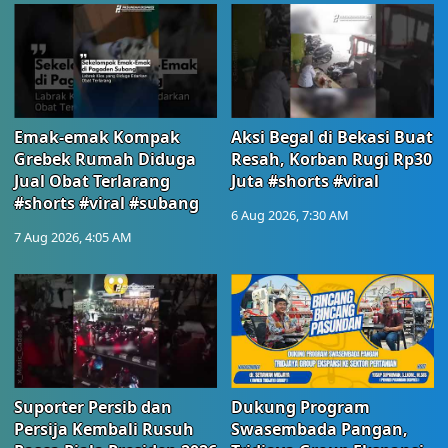
Emak-emak Kompak
Aksi Begal di Bekasi Buat
Grebek Rumah Diduga
Resah, Korban Rugi Rp30
Jual Obat Terlarang
Juta #shorts #viral
#shorts #viral #subang
6 Aug 2026, 7:30 AM
7 Aug 2026, 4:05 AM
Suporter Persib dan
Dukung Program
Persija Kembali Rusuh
Swasembada Pangan,