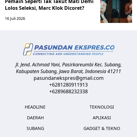
Pemain Seperti Tak Takut Mati Demi
Lolos Seleksi, Marc Klok Dicoret?
16 Juli 2026
Jl. Jend. Achmad Yani, Pasirkareumbi
Kec. Subang,
Kabupaten Subang, Jawa Barat
,
Indonesia
41211
pasundanekspres@gmail.com
+6281280911913
+6289688232338
HEADLINE
TEKNOLOGI
DAERAH
APLIKASI
SUBANG
GADGET & TEKNO