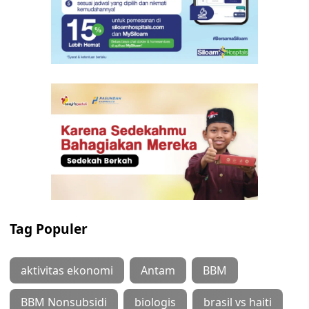
Tag Populer
aktivitas ekonomi
Antam
BBM
BBM Nonsubsidi
biologis
brasil vs haiti