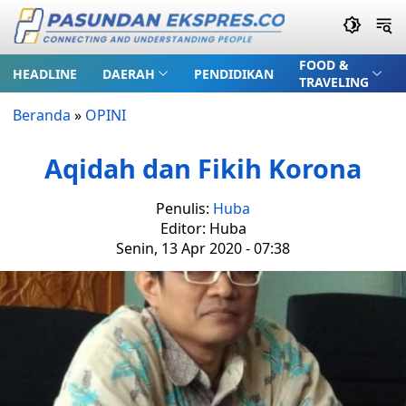
FOOD &
HEADLINE
DAERAH
PENDIDIKAN
TRAVELING
Beranda
»
OPINI
Aqidah dan Fikih Korona
Penulis:
Huba
Editor: Huba
Senin, 13 Apr 2020 - 07:38