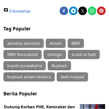
0 Komentar
Tag Populer
aktivitas ekonomi
Antam
BBM
BBM Nonsubsidi
biologis
brasil vs haiti
bupati purwakarta
Buyback
buyback antam terbaru
dedi mulyadi
Berita Populer
Dukung Korban PHK, Kemnaker dan