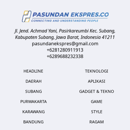
Jl. Jend. Achmad Yani, Pasirkareumbi
Kec. Subang,
Kabupaten Subang, Jawa Barat
,
Indonesia
41211
pasundanekspres@gmail.com
+6281280911913
+6289688232338
HEADLINE
TEKNOLOGI
DAERAH
APLIKASI
SUBANG
GADGET & TEKNO
PURWAKARTA
GAME
KARAWANG
STYLE
BANDUNG
RAGAM