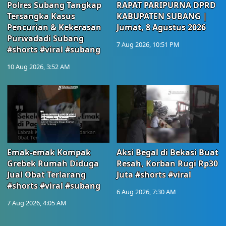
Polres Subang Tangkap
RAPAT PARIPURNA DPRD
Tersangka Kasus
KABUPATEN SUBANG |
Pencurian & Kekerasan
Jumat, 8 Agustus 2026
Purwadadi Subang
7 Aug 2026, 10:51 PM
#shorts #viral #subang
10 Aug 2026, 3:52 AM
Emak-emak Kompak
Aksi Begal di Bekasi Buat
Grebek Rumah Diduga
Resah, Korban Rugi Rp30
Jual Obat Terlarang
Juta #shorts #viral
#shorts #viral #subang
6 Aug 2026, 7:30 AM
7 Aug 2026, 4:05 AM