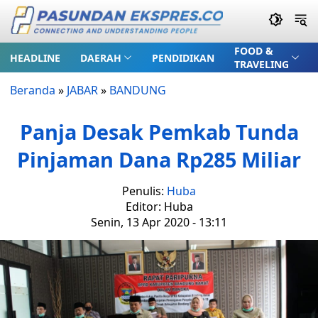
FOOD &
HEADLINE
DAERAH
PENDIDIKAN
TRAVELING
Beranda
»
JABAR
»
BANDUNG
Panja Desak Pemkab Tunda
Pinjaman Dana Rp285 Miliar
Penulis:
Huba
Editor: Huba
Senin, 13 Apr 2020 - 13:11