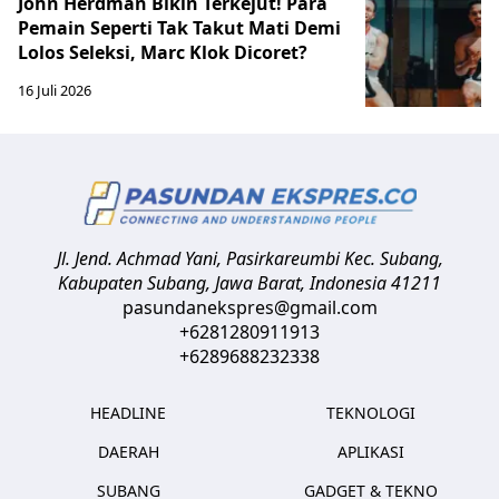
John Herdman Bikin Terkejut! Para
Pemain Seperti Tak Takut Mati Demi
Lolos Seleksi, Marc Klok Dicoret?
16 Juli 2026
Jl. Jend. Achmad Yani, Pasirkareumbi
Kec. Subang,
Kabupaten Subang, Jawa Barat
,
Indonesia
41211
pasundanekspres@gmail.com
+6281280911913
+6289688232338
HEADLINE
TEKNOLOGI
DAERAH
APLIKASI
SUBANG
GADGET & TEKNO