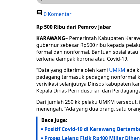
0 Komentar
Rp 500 Ribu dari Pemrov Jabar
KARAWANG
– Pemerintah Kabupaten Karaw
gubernur sebesar Rp500 ribu kepada pelak
formal dan nonformal. Bantuan sosial atau 
terkena dampak korona atau Covid-19.
“Data yang diterima oleh kami
UMKM
ada ku
pedagang termasuk pedagang nonformal kura
verivikasi selanjutnya Dinsos kabupaten k
Kepala Dinas Perindustrian dan Perdaganga
Dari jumlah 250 kk pelaku UMKM tersebut, i
menengah. “Ada yang dua orang, satu orang 
Baca Juga:
Positif Covid-19 di Karawang Bertamb
Proses Lelang Fisik Rp400 Miliar Dihe