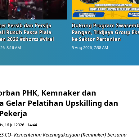
er Persib dan Persija
Dukung Program Swasem
li Rusuh Pasca Piala
Pangan, Tridjaya Group Ek
en 2026 #shorts #viral
ke Sektor Pertanian
26, 8:16 AM
5 Aug 2026, 7:38 AM
orban PHK, Kemnaker dan
 Gelar Pelatihan Upskilling dan
 Pekerja
s, 16 Jul 2026 - 14:44
.CO- Kementerian Ketenagakerjaan (Kemnaker) bersama