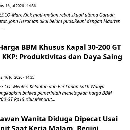
s, 16 Jul 2026 - 14:36
.CO-Marc Klok mati-matian rebut skuad utama Garuda.
 ketat. John Herdman akui belum puas.Reuni dengan Maarten
..
Harga BBM Khusus Kapal 30-200 GT
 KKP: Produktivitas dan Daya Saing
s, 16 Jul 2026 - 14:35
.CO- Menteri Kelautan dan Perikanan Sakti Wahyu
ungkapkan bahwa pemerintah menetapkan harga BBM
00 GT Rp15 ribu.Menurut...
ryawan Wanita Diduga Dipecat Usai
nit Saat Kerja Malam, Begini