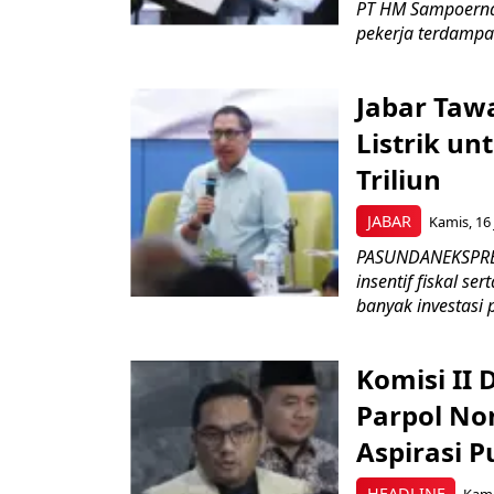
PT HM Sampoerna
pekerja terdampa
Jabar Tawa
Listrik un
Triliun
JABAR
Kamis, 16 
PASUNDANEKSPRES
insentif fiskal s
banyak investasi 
Komisi II
Parpol No
Aspirasi P
HEADLINE
Kami