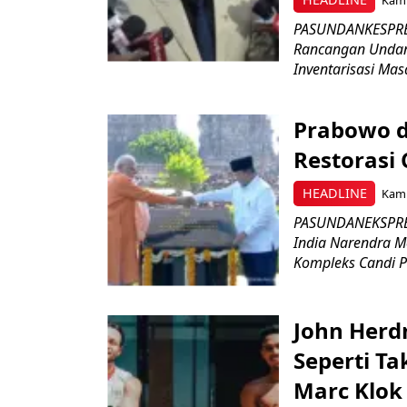
PASUNDANKESPRES
Rancangan Undan
Inventarisasi Mas
Prabowo d
Restorasi
HEADLINE
Kami
PASUNDANEKSPRES
India Narendra M
Kompleks Candi P
John Herd
Seperti Ta
Marc Klok 