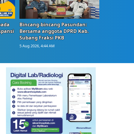
bada
Bincang-bincang Pasundan:
spansi
Bersama anggota DPRD Kab.
Subang Fraksi PKB
5 Aug 2026, 4:44 AM