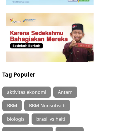
Tag Populer
aktivitas ekonomi
Antam
BBM
BBM Nonsubsidi
biologis
brasil vs haiti