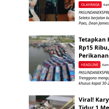
OLAHRAGA
Kami
PASUNDANEKSPRES
Seleksi berjalan
Paes, Dean James.
Tetapkan 
Rp15 Ribu,
Perikanan
HEADLINE
Kami
PASUNDANEKSPRES
Trenggono meng
khusus kapal 30-2
Viral! Ka
Tidur 1 Me