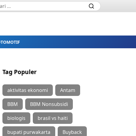
OTOMOTIF
Tag Populer
aktivitas ekonomi
Antam
BBM
BBM Nonsubsidi
biologis
brasil vs haiti
bupati purwakarta
Buyback