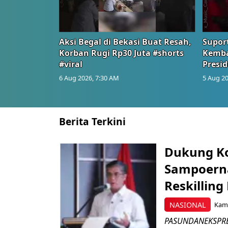
Aksi Begal di Bekasi Buat Resah,
Suport
Korban Rugi Rp30 Juta #shorts
Kemba
#viral
Presid
6 Aug 2026, 7:30 AM
5 Aug 20
Berita Terkini
Dukung K
Sampoerna
Reskilling
NASIONAL
Kami
PASUNDANEKSPRES