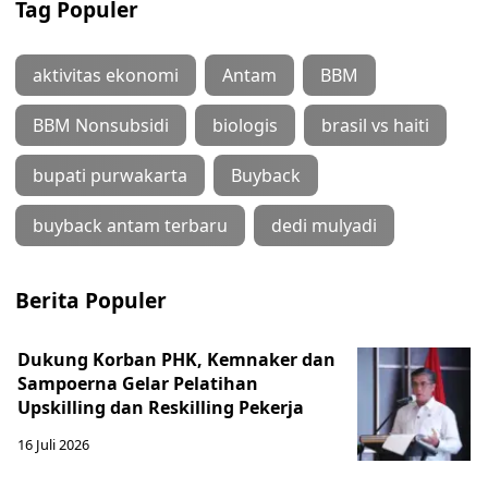
Tag Populer
aktivitas ekonomi
Antam
BBM
BBM Nonsubsidi
biologis
brasil vs haiti
bupati purwakarta
Buyback
buyback antam terbaru
dedi mulyadi
Berita Populer
Dukung Korban PHK, Kemnaker dan
Sampoerna Gelar Pelatihan
Upskilling dan Reskilling Pekerja
16 Juli 2026