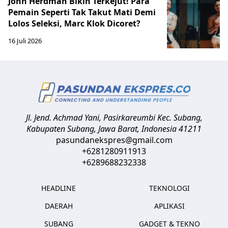
John Herdman Bikin Terkejut! Para
Pemain Seperti Tak Takut Mati Demi
Lolos Seleksi, Marc Klok Dicoret?
16 Juli 2026
Jl. Jend. Achmad Yani, Pasirkareumbi
Kec. Subang,
Kabupaten Subang, Jawa Barat
,
Indonesia
41211
pasundanekspres@gmail.com
+6281280911913
+6289688232338
HEADLINE
TEKNOLOGI
DAERAH
APLIKASI
SUBANG
GADGET & TEKNO