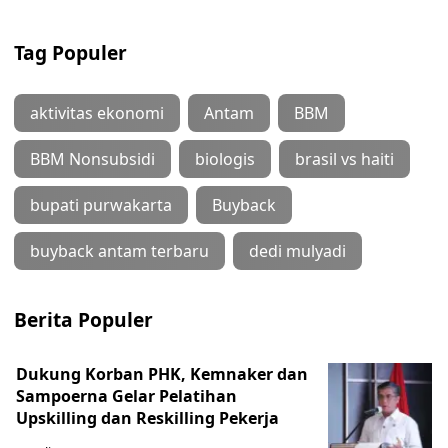
Tag Populer
aktivitas ekonomi
Antam
BBM
BBM Nonsubsidi
biologis
brasil vs haiti
bupati purwakarta
Buyback
buyback antam terbaru
dedi mulyadi
Berita Populer
Dukung Korban PHK, Kemnaker dan
Sampoerna Gelar Pelatihan
Upskilling dan Reskilling Pekerja