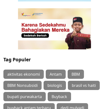
Tag Populer
aktivitas ekonomi
Antam
BBM
BBM Nonsubsidi
biologis
brasil vs haiti
bupati purwakarta
Buyback
buyback antam terbaru
dedi mulyadi