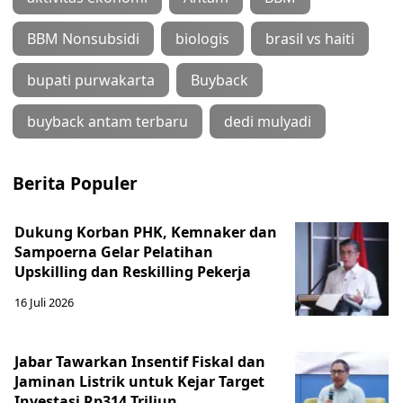
BBM Nonsubsidi
biologis
brasil vs haiti
bupati purwakarta
Buyback
buyback antam terbaru
dedi mulyadi
Berita Populer
Dukung Korban PHK, Kemnaker dan
Sampoerna Gelar Pelatihan
Upskilling dan Reskilling Pekerja
16 Juli 2026
Jabar Tawarkan Insentif Fiskal dan
Jaminan Listrik untuk Kejar Target
Investasi Rp314 Triliun