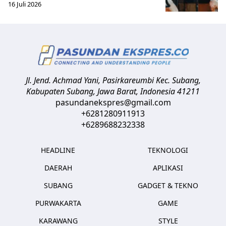
16 Juli 2026
Jl. Jend. Achmad Yani, Pasirkareumbi
Kec. Subang,
Kabupaten Subang, Jawa Barat
,
Indonesia
41211
pasundanekspres@gmail.com
+6281280911913
+6289688232338
HEADLINE
TEKNOLOGI
DAERAH
APLIKASI
SUBANG
GADGET & TEKNO
PURWAKARTA
GAME
KARAWANG
STYLE