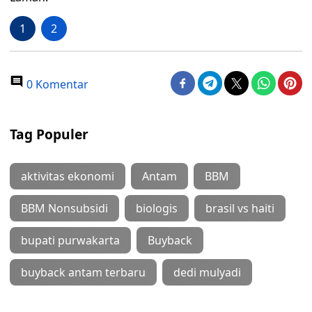
1
2
0 Komentar
Tag Populer
aktivitas ekonomi
Antam
BBM
BBM Nonsubsidi
biologis
brasil vs haiti
bupati purwakarta
Buyback
buyback antam terbaru
dedi mulyadi