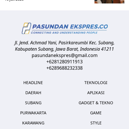
Jl. Jend. Achmad Yani, Pasirkareumbi
Kec. Subang,
Kabupaten Subang, Jawa Barat
,
Indonesia
41211
pasundanekspres@gmail.com
+6281280911913
+6289688232338
HEADLINE
TEKNOLOGI
DAERAH
APLIKASI
SUBANG
GADGET & TEKNO
PURWAKARTA
GAME
KARAWANG
STYLE