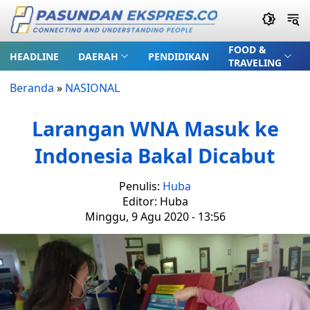
FOOD &
HEADLINE
DAERAH
PENDIDIKAN
TRAVELING
Beranda
»
NASIONAL
Larangan WNA Masuk ke
Indonesia Bakal Dicabut
Penulis:
Huba
Editor: Huba
Minggu, 9 Agu 2020 - 13:56