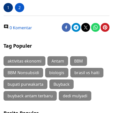
1
2
0 Komentar
Tag Populer
aktivitas ekonomi
Antam
BBM
BBM Nonsubsidi
biologis
brasil vs haiti
bupati purwakarta
Buyback
buyback antam terbaru
dedi mulyadi