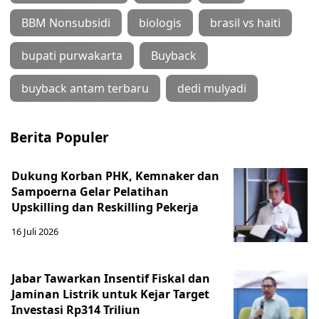
BBM Nonsubsidi
biologis
brasil vs haiti
bupati purwakarta
Buyback
buyback antam terbaru
dedi mulyadi
Berita Populer
Dukung Korban PHK, Kemnaker dan
Sampoerna Gelar Pelatihan
Upskilling dan Reskilling Pekerja
16 Juli 2026
Jabar Tawarkan Insentif Fiskal dan
Jaminan Listrik untuk Kejar Target
Investasi Rp314 Triliun