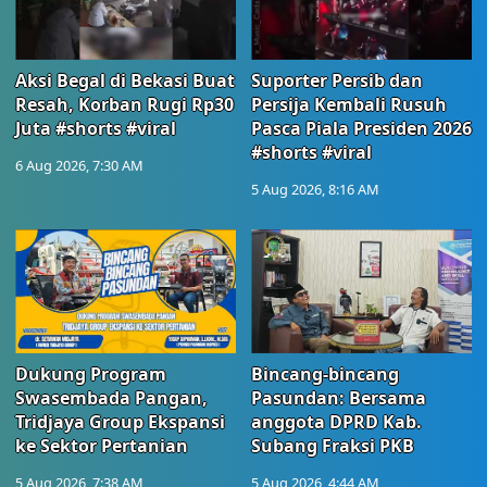
Aksi Begal di Bekasi Buat
Suporter Persib dan
Resah, Korban Rugi Rp30
Persija Kembali Rusuh
Juta #shorts #viral
Pasca Piala Presiden 2026
#shorts #viral
6 Aug 2026, 7:30 AM
5 Aug 2026, 8:16 AM
Dukung Program
Bincang-bincang
Swasembada Pangan,
Pasundan: Bersama
Tridjaya Group Ekspansi
anggota DPRD Kab.
ke Sektor Pertanian
Subang Fraksi PKB
5 Aug 2026, 7:38 AM
5 Aug 2026, 4:44 AM