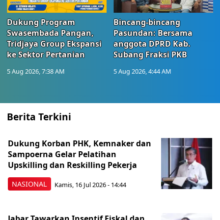
Dukung Program
Bincang-bincang
Swasembada Pangan,
Pasundan: Bersama
Tridjaya Group Ekspansi
anggota DPRD Kab.
ke Sektor Pertanian
Subang Fraksi PKB
5 Aug 2026, 7:38 AM
5 Aug 2026, 4:44 AM
Berita Terkini
Dukung Korban PHK, Kemnaker dan
Sampoerna Gelar Pelatihan
Upskilling dan Reskilling Pekerja
NASIONAL
Kamis, 16 Jul 2026 - 14:44
Jabar Tawarkan Insentif Fiskal dan