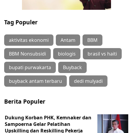
Tag Populer
aktivitas ekonomi
Antam
BBM
BBM Nonsubsidi
biologis
brasil vs haiti
bupati purwakarta
Buyback
buyback antam terbaru
dedi mulyadi
Berita Populer
Dukung Korban PHK, Kemnaker dan
Sampoerna Gelar Pelatihan
Upskilling dan Reskilling Pekerja