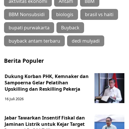
aktivitas ekonomi
Antam
BBM
BBM Nonsubsidi
biologis
brasil vs haiti
bupati purwakarta
Buyback
buyback antam terbaru
dedi mulyadi
Berita Populer
Dukung Korban PHK, Kemnaker dan
Sampoerna Gelar Pelatihan
Upskilling dan Reskilling Pekerja
16 Juli 2026
Jabar Tawarkan Insentif Fiskal dan
Jaminan Listrik untuk Kejar Target