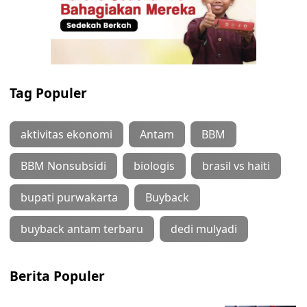
Tag Populer
aktivitas ekonomi
Antam
BBM
BBM Nonsubsidi
biologis
brasil vs haiti
bupati purwakarta
Buyback
buyback antam terbaru
dedi mulyadi
Berita Populer