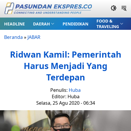
FOOD &
HEADLINE
DAERAH
PENDIDIKAN
TRAVELING
Beranda
»
JABAR
Ridwan Kamil: Pemerintah
Harus Menjadi Yang
Terdepan
Penulis:
Huba
Editor: Huba
Selasa, 25 Agu 2020 - 06:34