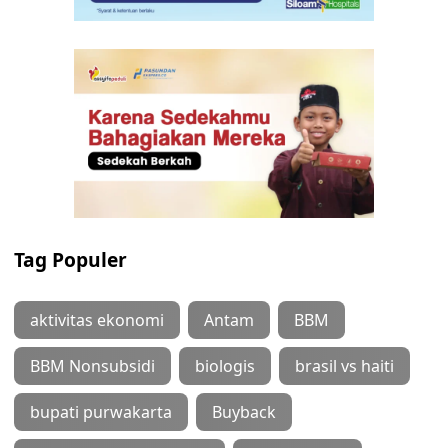
Tag Populer
aktivitas ekonomi
Antam
BBM
BBM Nonsubsidi
biologis
brasil vs haiti
bupati purwakarta
Buyback