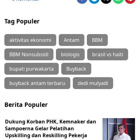
Tag Populer
aktivitas ekonomi
Antam
BBM
BBM Nonsubsidi
biologis
brasil vs haiti
bupati purwakarta
Buyback
buyback antam terbaru
dedi mulyadi
Berita Populer
Dukung Korban PHK, Kemnaker dan
Sampoerna Gelar Pelatihan
Upskilling dan Reskilling Pekerja