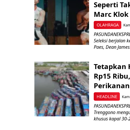
Seperti Ta
Marc Klok 
OLAHRAGA
Kami
PASUNDANEKSPRES
Seleksi berjalan
Paes, Dean James.
Tetapkan 
Rp15 Ribu,
Perikanan
HEADLINE
Kami
PASUNDANEKSPRES
Trenggono meng
khusus kapal 30-2