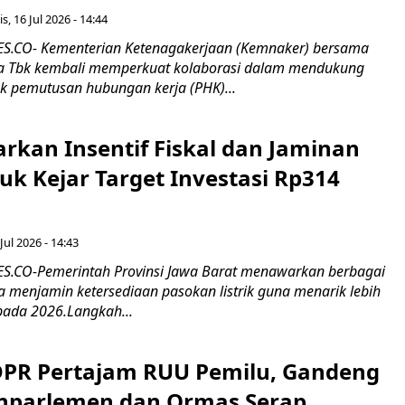
s, 16 Jul 2026 - 14:44
.CO- Kementerian Ketenagakerjaan (Kemnaker) bersama
 Tbk kembali memperkuat kolaborasi dalam mendukung
k pemutusan hubungan kerja (PHK)...
rkan Insentif Fiskal dan Jaminan
tuk Kejar Target Investasi Rp314
Jul 2026 - 14:43
.CO-Pemerintah Provinsi Jawa Barat menawarkan berbagai
erta menjamin ketersediaan pasokan listrik guna menarik lebih
pada 2026.Langkah...
 DPR Pertajam RUU Pemilu, Gandeng
nparlemen dan Ormas Serap