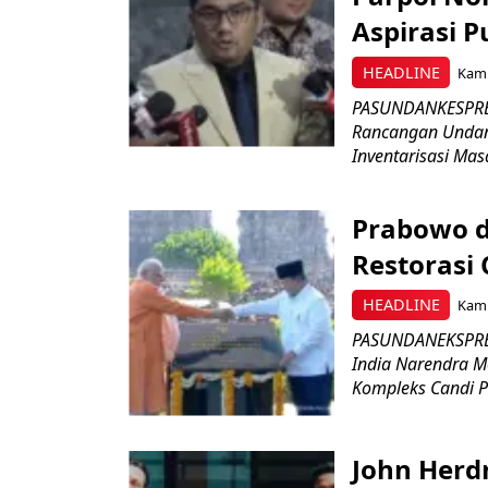
Aspirasi P
HEADLINE
Kami
PASUNDANKESPRES
Rancangan Undan
Inventarisasi Mas
Prabowo d
Restorasi
HEADLINE
Kami
PASUNDANEKSPRES
India Narendra M
Kompleks Candi P
John Herd