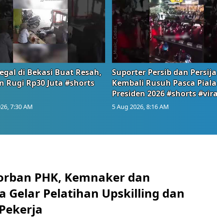
egal di Bekasi Buat Resah,
Suporter Persib dan Persija
n Rugi Rp30 Juta #shorts
Kembali Rusuh Pasca Piala
Presiden 2026 #shorts #vira
26, 7:30 AM
5 Aug 2026, 8:16 AM
orban PHK, Kemnaker dan
 Gelar Pelatihan Upskilling dan
 Pekerja