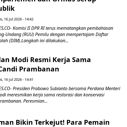
ublik
s, 16 Jul 2026 - 14:42
.CO- Komisi II DPR RI terus mematangkan pembahasan
g-Undang (RUU) Pemilu dengan mempertajam Daftar
alah (DIM).Langkah ini dilakukan...
an Modi Resmi Kerja Sama
 Candi Prambanan
s, 16 Jul 2026 - 14:41
.CO- Presiden Prabowo Subianto bersama Perdana Menteri
odi meresmikan kerja sama restorasi dan konservasi
rambanan. Peresmian...
man Bikin Terkejut! Para Pemain