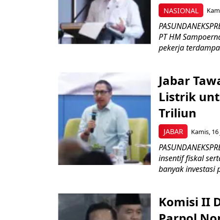
NASIONAL
Kami
PASUNDANEKSPRES
PT HM Sampoerna
pekerja terdampa
Jabar Tawa
Listrik un
Triliun
JABAR
Kamis, 16 
PASUNDANEKSPRES
insentif fiskal s
banyak investasi 
Komisi II
Parpol No