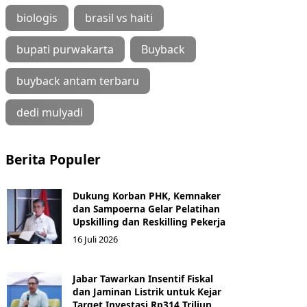
biologis
brasil vs haiti
bupati purwakarta
Buyback
buyback antam terbaru
dedi mulyadi
Berita Populer
Dukung Korban PHK, Kemnaker
dan Sampoerna Gelar Pelatihan
Upskilling dan Reskilling Pekerja
16 Juli 2026
Jabar Tawarkan Insentif Fiskal
dan Jaminan Listrik untuk Kejar
Target Investasi Rp314 Triliun