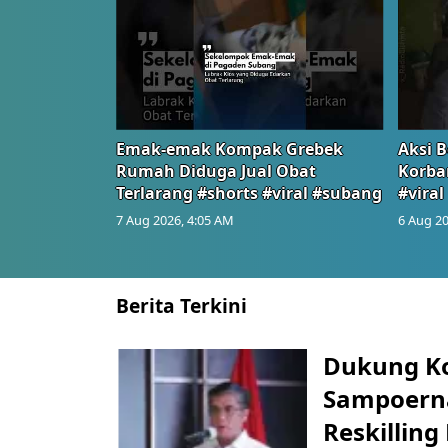
Emak-emak Kompak Grebek
Aksi B
Rumah Diduga Jual Obat
Korba
Terlarang #shorts #viral #subang
#viral
7 Aug 2026, 4:05 AM
6 Aug 20
Berita Terkini
Dukung K
Sampoerna
Reskilling