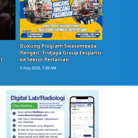
Dukung Program Swasembada
Pangan, Tridjaya Group Ekspansi
l
ke Sektor Pertanian
5 Aug 2026, 7:38 AM