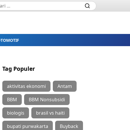
OTOMOTIF
Tag Populer
aktivitas ekonomi
Antam
BBM
BBM Nonsubsidi
biologis
brasil vs haiti
bupati purwakarta
Buyback