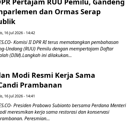
 DPR Pertajam RUU Pemilu, Gandeng
nparlemen dan Ormas Serap
ublik
s, 16 Jul 2026 - 14:42
.CO- Komisi II DPR RI terus mematangkan pembahasan
g-Undang (RUU) Pemilu dengan mempertajam Daftar
alah (DIM).Langkah ini dilakukan...
an Modi Resmi Kerja Sama
 Candi Prambanan
s, 16 Jul 2026 - 14:41
.CO- Presiden Prabowo Subianto bersama Perdana Menteri
odi meresmikan kerja sama restorasi dan konservasi
rambanan. Peresmian...