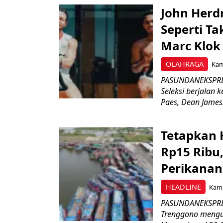
John Herd
Seperti Ta
Marc Klok 
OLAHRAGA
Kami
PASUNDANEKSPRES
Seleksi berjalan
Paes, Dean James.
Tetapkan 
Rp15 Ribu,
Perikanan
HEADLINE
Kami
PASUNDANEKSPRES
Trenggono meng