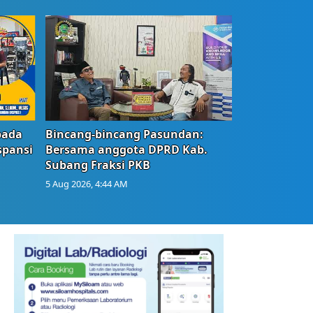
bada
Bincang-bincang Pasundan:
spansi
Bersama anggota DPRD Kab.
Subang Fraksi PKB
5 Aug 2026, 4:44 AM