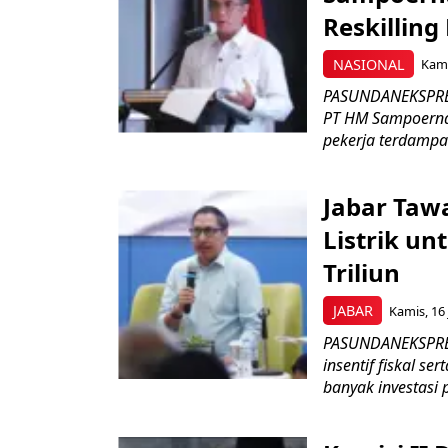
Reskilling
NASIONAL
Kami
PASUNDANEKSPRES
PT HM Sampoerna
pekerja terdampa
Jabar Tawa
Listrik un
Triliun
JABAR
Kamis, 16 
PASUNDANEKSPRES
insentif fiskal s
banyak investasi 