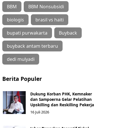
BBM
BBM Nonsubsidi
biologis
brasil vs haiti
bupati purwakarta
Buyback
buyback antam terbaru
dedi mulyadi
Berita Populer
Dukung Korban PHK, Kemnaker
dan Sampoerna Gelar Pelatihan
Upskilling dan Reskilling Pekerja
16 Juli 2026