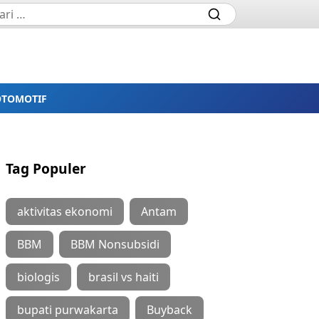
OTOMOTIF
Tag Populer
aktivitas ekonomi
Antam
BBM
BBM Nonsubsidi
biologis
brasil vs haiti
bupati purwakarta
Buyback