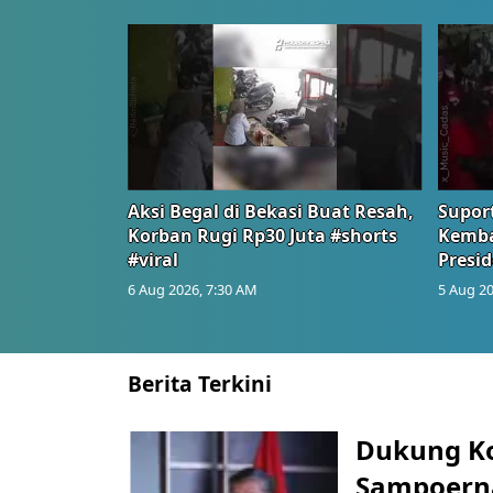
Aksi Begal di Bekasi Buat Resah,
Suport
Korban Rugi Rp30 Juta #shorts
Kemba
#viral
Presid
6 Aug 2026, 7:30 AM
5 Aug 20
Berita Terkini
Dukung K
Sampoerna