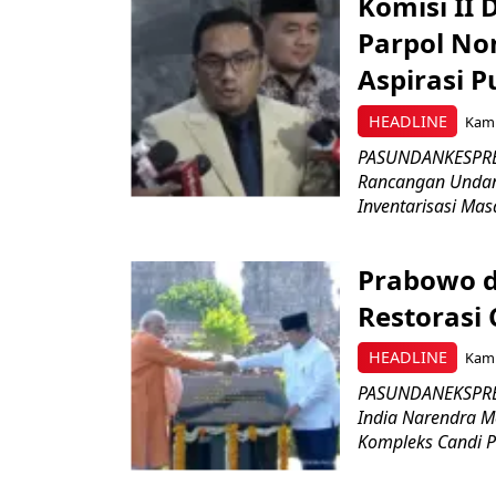
Komisi II
Parpol No
Aspirasi P
HEADLINE
Kami
PASUNDANKESPRES
Rancangan Undan
Inventarisasi Mas
Prabowo d
Restorasi
HEADLINE
Kami
PASUNDANEKSPRES
India Narendra M
Kompleks Candi P