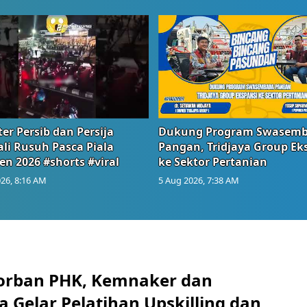
er Persib dan Persija
Dukung Program Swasem
li Rusuh Pasca Piala
Pangan, Tridjaya Group Ek
en 2026 #shorts #viral
ke Sektor Pertanian
26, 8:16 AM
5 Aug 2026, 7:38 AM
orban PHK, Kemnaker dan
 Gelar Pelatihan Upskilling dan