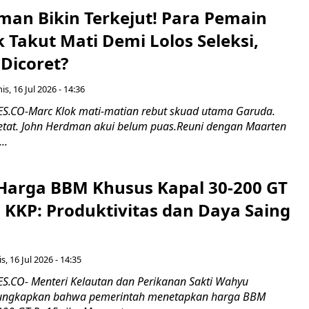
man Bikin Terkejut! Para Pemain
k Takut Mati Demi Lolos Seleksi,
Dicoret?
s, 16 Jul 2026 - 14:36
.CO-Marc Klok mati-matian rebut skuad utama Garuda.
 ketat. John Herdman akui belum puas.Reuni dengan Maarten
..
Harga BBM Khusus Kapal 30-200 GT
 KKP: Produktivitas dan Daya Saing
s, 16 Jul 2026 - 14:35
.CO- Menteri Kelautan dan Perikanan Sakti Wahyu
ungkapkan bahwa pemerintah menetapkan harga BBM