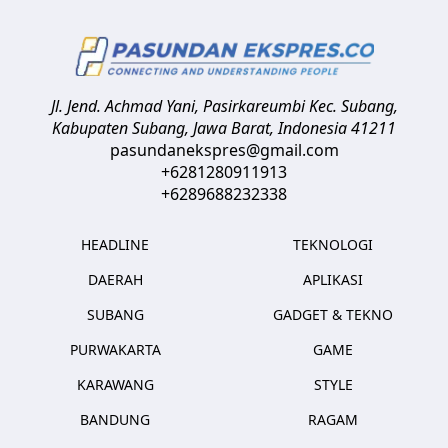
Jl. Jend. Achmad Yani, Pasirkareumbi
Kec. Subang,
Kabupaten Subang, Jawa Barat
,
Indonesia
41211
pasundanekspres@gmail.com
+6281280911913
+6289688232338
HEADLINE
TEKNOLOGI
DAERAH
APLIKASI
SUBANG
GADGET & TEKNO
PURWAKARTA
GAME
KARAWANG
STYLE
BANDUNG
RAGAM