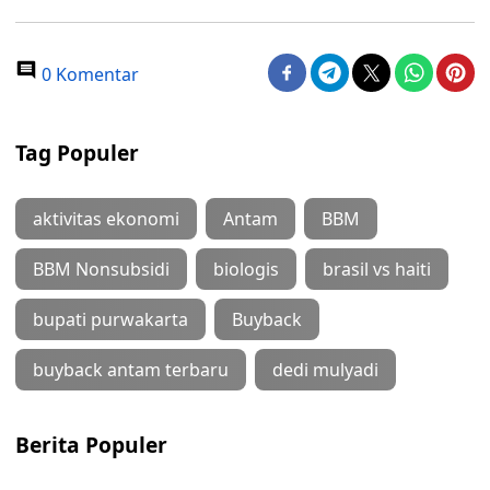
0 Komentar
Tag Populer
aktivitas ekonomi
Antam
BBM
BBM Nonsubsidi
biologis
brasil vs haiti
bupati purwakarta
Buyback
buyback antam terbaru
dedi mulyadi
Berita Populer