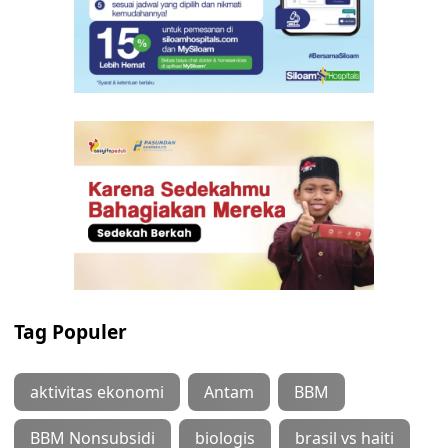
Tag Populer
aktivitas ekonomi
Antam
BBM
BBM Nonsubsidi
biologis
brasil vs haiti