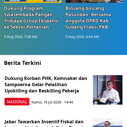
Dukung Program
Bincang-bincang
Swasembada Pangan,
Pasundan: Bersama
Tridjaya Group Ekspansi
anggota DPRD Kab.
ke Sektor Pertanian
Subang Fraksi PKB
5 Aug 2026, 7:38 AM
5 Aug 2026, 4:44 AM
Berita Terkini
Dukung Korban PHK, Kemnaker dan
Sampoerna Gelar Pelatihan
Upskilling dan Reskilling Pekerja
NASIONAL
Kamis, 16 Jul 2026 - 14:44
Jabar Tawarkan Insentif Fiskal dan