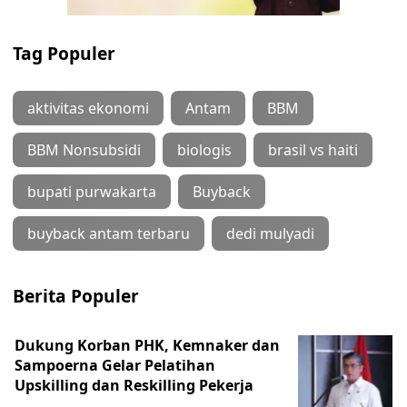
Tag Populer
aktivitas ekonomi
Antam
BBM
BBM Nonsubsidi
biologis
brasil vs haiti
bupati purwakarta
Buyback
buyback antam terbaru
dedi mulyadi
Berita Populer
Dukung Korban PHK, Kemnaker dan
Sampoerna Gelar Pelatihan
Upskilling dan Reskilling Pekerja