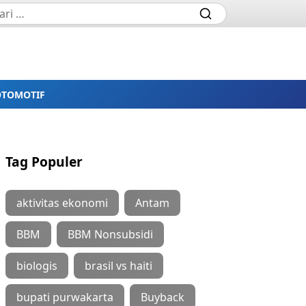
OTOMOTIF
Tag Populer
aktivitas ekonomi
Antam
BBM
BBM Nonsubsidi
biologis
brasil vs haiti
bupati purwakarta
Buyback