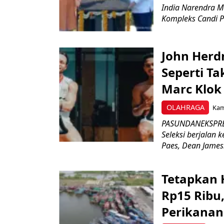
India Narendra M
Kompleks Candi P
John Herd
Seperti Ta
Marc Klok 
OLAHRAGA
Kami
PASUNDANEKSPRES
Seleksi berjalan
Paes, Dean James.
Tetapkan 
Rp15 Ribu,
Perikanan