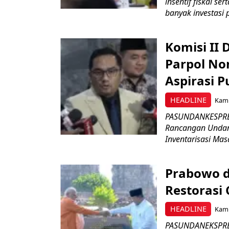
insentif fiskal s
banyak investasi 
Komisi II
Parpol No
Aspirasi P
HEADLINE
Kami
PASUNDANKESPRES
Rancangan Undan
Inventarisasi Mas
Prabowo d
Restorasi
HEADLINE
Kami
PASUNDANEKSPRES