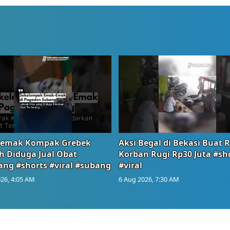
emak Kompak Grebek
Aksi Begal di Bekasi Buat 
 Diduga Jual Obat
Korban Rugi Rp30 Juta #sh
ang #shorts #viral #subang
#viral
26, 4:05 AM
6 Aug 2026, 7:30 AM