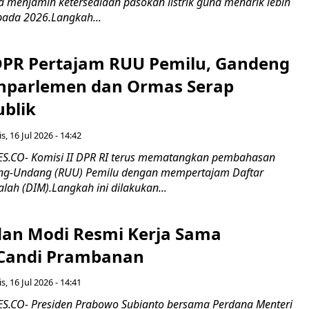
erta menjamin ketersediaan pasokan listrik guna menarik lebih
pada 2026.Langkah...
 DPR Pertajam RUU Pemilu, Gandeng
nparlemen dan Ormas Serap
ublik
s, 16 Jul 2026 - 14:42
.CO- Komisi II DPR RI terus mematangkan pembahasan
g-Undang (RUU) Pemilu dengan mempertajam Daftar
alah (DIM).Langkah ini dilakukan...
an Modi Resmi Kerja Sama
 Candi Prambanan
s, 16 Jul 2026 - 14:41
.CO- Presiden Prabowo Subianto bersama Perdana Menteri