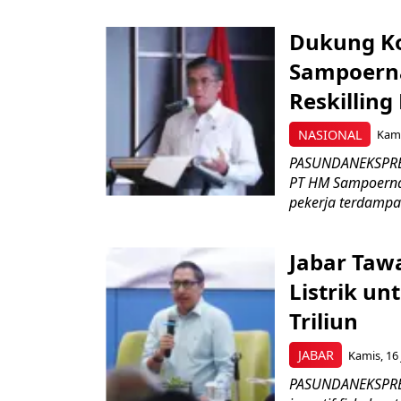
Dukung K
Sampoerna
Reskilling
NASIONAL
Kami
PASUNDANEKSPRES
PT HM Sampoerna
pekerja terdampa
Jabar Tawa
Listrik un
Triliun
JABAR
Kamis, 16 
PASUNDANEKSPRES