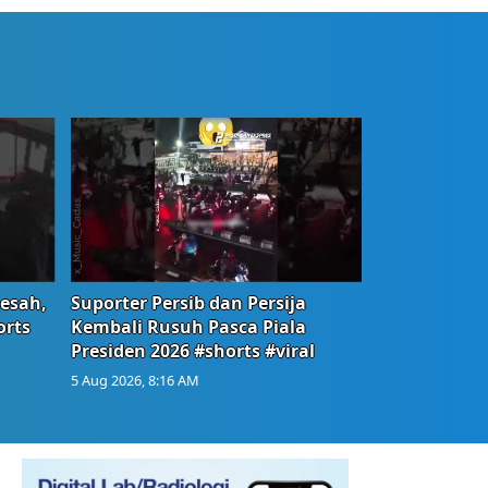
Resah,
Suporter Persib dan Persija
orts
Kembali Rusuh Pasca Piala
Presiden 2026 #shorts #viral
5 Aug 2026, 8:16 AM