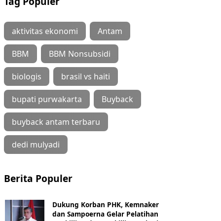
Tag Populer
aktivitas ekonomi
Antam
BBM
BBM Nonsubsidi
biologis
brasil vs haiti
bupati purwakarta
Buyback
buyback antam terbaru
dedi mulyadi
Berita Populer
Dukung Korban PHK, Kemnaker
dan Sampoerna Gelar Pelatihan