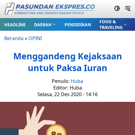
FOOD &
HEADLINE
DAERAH
PENDIDIKAN
TRAVELING
Beranda
»
OPINI
Menggandeng Kejaksaan
untuk Paksa Iuran
Penulis:
Huba
Editor: Huba
Selasa, 22 Des 2020 - 14:16