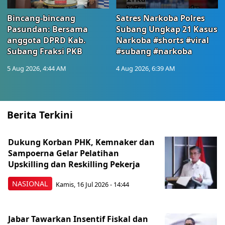
Bincang-bincang
Satres Narkoba Polres
Pasundan: Bersama
Subang Ungkap 21 Kasus
anggota DPRD Kab.
Narkoba #shorts #viral
Subang Fraksi PKB
#subang #narkoba
5 Aug 2026, 4:44 AM
4 Aug 2026, 6:39 AM
Berita Terkini
Dukung Korban PHK, Kemnaker dan
Sampoerna Gelar Pelatihan
Upskilling dan Reskilling Pekerja
NASIONAL
Kamis, 16 Jul 2026 - 14:44
Jabar Tawarkan Insentif Fiskal dan