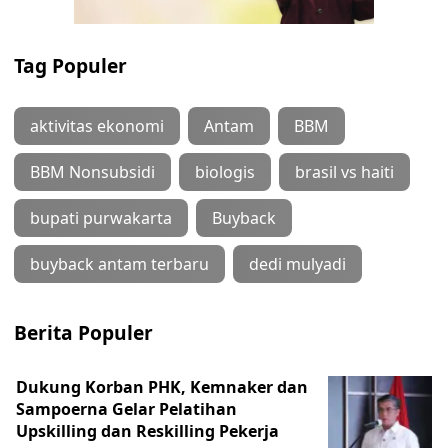
Tag Populer
aktivitas ekonomi
Antam
BBM
BBM Nonsubsidi
biologis
brasil vs haiti
bupati purwakarta
Buyback
buyback antam terbaru
dedi mulyadi
Berita Populer
Dukung Korban PHK, Kemnaker dan
Sampoerna Gelar Pelatihan
Upskilling dan Reskilling Pekerja