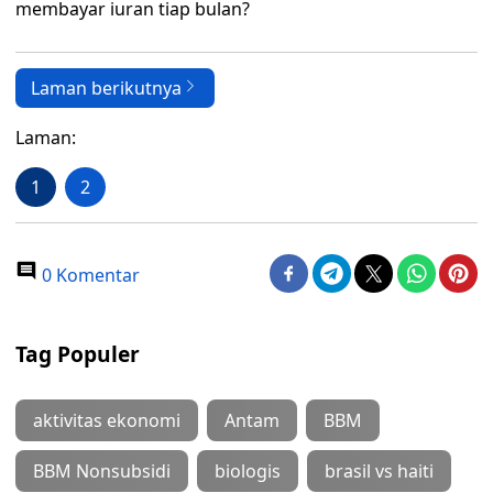
membayar iuran tiap bulan?
Laman berikutnya
Laman:
1
2
0 Komentar
Tag Populer
aktivitas ekonomi
Antam
BBM
BBM Nonsubsidi
biologis
brasil vs haiti