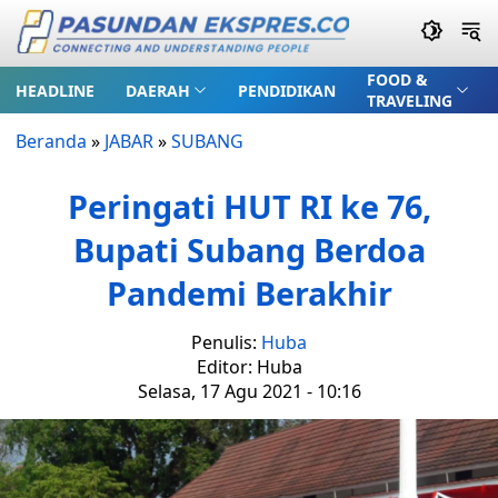
FOOD &
HEADLINE
DAERAH
PENDIDIKAN
TRAVELING
Beranda
»
JABAR
»
SUBANG
Peringati HUT RI ke 76,
Bupati Subang Berdoa
Pandemi Berakhir
Penulis:
Huba
Editor: Huba
Selasa, 17 Agu 2021 - 10:16