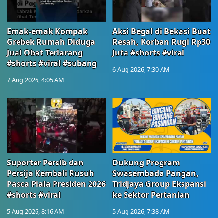
Emak-emak Kompak
Aksi Begal di Bekasi Buat
Grebek Rumah Diduga
Resah, Korban Rugi Rp30
Jual Obat Terlarang
Juta #shorts #viral
#shorts #viral #subang
6 Aug 2026, 7:30 AM
7 Aug 2026, 4:05 AM
Suporter Persib dan
Dukung Program
Persija Kembali Rusuh
Swasembada Pangan,
Pasca Piala Presiden 2026
Tridjaya Group Ekspansi
#shorts #viral
ke Sektor Pertanian
5 Aug 2026, 8:16 AM
5 Aug 2026, 7:38 AM