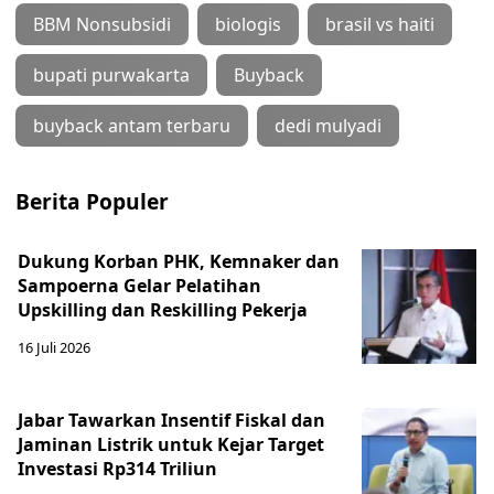
BBM Nonsubsidi
biologis
brasil vs haiti
bupati purwakarta
Buyback
buyback antam terbaru
dedi mulyadi
Berita Populer
Dukung Korban PHK, Kemnaker dan
Sampoerna Gelar Pelatihan
Upskilling dan Reskilling Pekerja
16 Juli 2026
Jabar Tawarkan Insentif Fiskal dan
Jaminan Listrik untuk Kejar Target
Investasi Rp314 Triliun