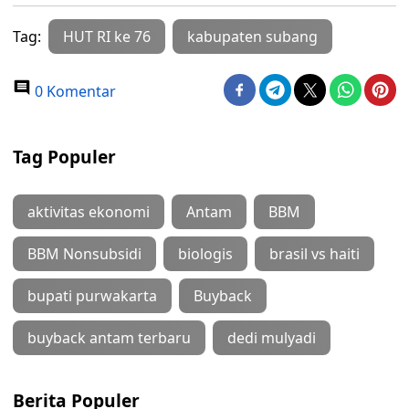
Tag:
HUT RI ke 76
kabupaten subang
0 Komentar
Tag Populer
aktivitas ekonomi
Antam
BBM
BBM Nonsubsidi
biologis
brasil vs haiti
bupati purwakarta
Buyback
buyback antam terbaru
dedi mulyadi
Berita Populer