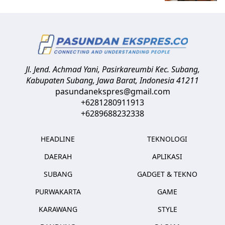
Jl. Jend. Achmad Yani, Pasirkareumbi
Kec. Subang,
Kabupaten Subang, Jawa Barat
,
Indonesia
41211
pasundanekspres@gmail.com
+6281280911913
+6289688232338
HEADLINE
TEKNOLOGI
DAERAH
APLIKASI
SUBANG
GADGET & TEKNO
PURWAKARTA
GAME
KARAWANG
STYLE