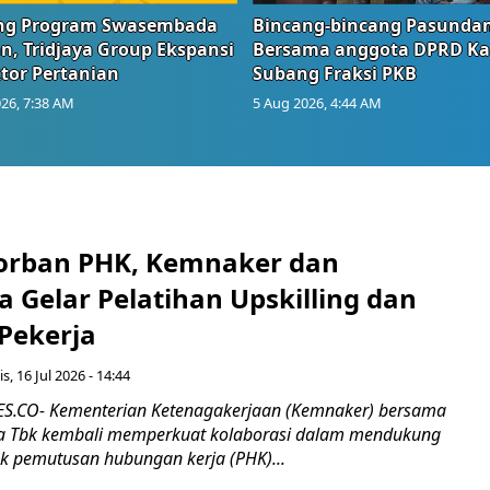
g Program Swasembada
Bincang-bincang Pasundan
n, Tridjaya Group Ekspansi
Bersama anggota DPRD Ka
tor Pertanian
Subang Fraksi PKB
26, 7:38 AM
5 Aug 2026, 4:44 AM
orban PHK, Kemnaker dan
 Gelar Pelatihan Upskilling dan
 Pekerja
s, 16 Jul 2026 - 14:44
.CO- Kementerian Ketenagakerjaan (Kemnaker) bersama
 Tbk kembali memperkuat kolaborasi dalam mendukung
k pemutusan hubungan kerja (PHK)...