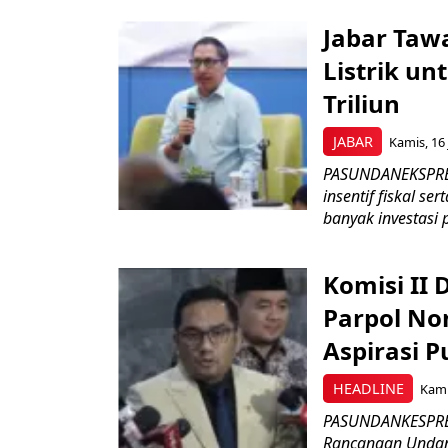
Jabar Tawa
Listrik un
Triliun
JABAR
Kamis, 16 
PASUNDANEKSPRES
insentif fiskal s
banyak investasi 
Komisi II
Parpol No
Aspirasi P
HEADLINE
Kami
PASUNDANKESPRES
Rancangan Undan