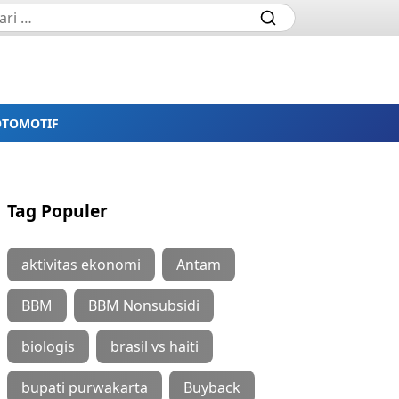
OTOMOTIF
Tag Populer
aktivitas ekonomi
Antam
BBM
BBM Nonsubsidi
biologis
brasil vs haiti
bupati purwakarta
Buyback