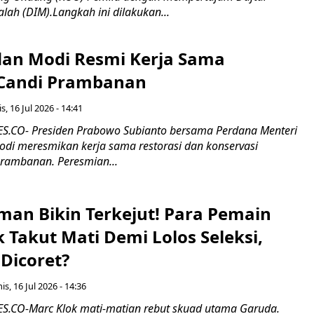
alah (DIM).Langkah ini dilakukan...
an Modi Resmi Kerja Sama
 Candi Prambanan
s, 16 Jul 2026 - 14:41
.CO- Presiden Prabowo Subianto bersama Perdana Menteri
odi meresmikan kerja sama restorasi dan konservasi
rambanan. Peresmian...
man Bikin Terkejut! Para Pemain
k Takut Mati Demi Lolos Seleksi,
Dicoret?
s, 16 Jul 2026 - 14:36
.CO-Marc Klok mati-matian rebut skuad utama Garuda.