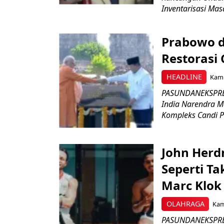
Inventarisasi Mas
Prabowo d
Restorasi
HEADLINE
Kami
PASUNDANEKSPRES
India Narendra M
Kompleks Candi P
John Herd
Seperti Ta
Marc Klok 
OLAHRAGA
Kami
PASUNDANEKSPRES