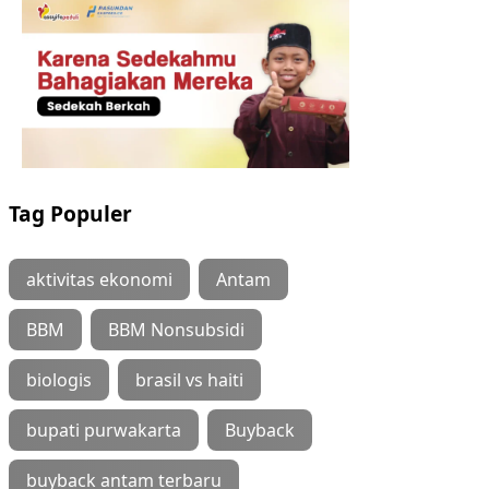
Tag Populer
aktivitas ekonomi
Antam
BBM
BBM Nonsubsidi
biologis
brasil vs haiti
bupati purwakarta
Buyback
buyback antam terbaru