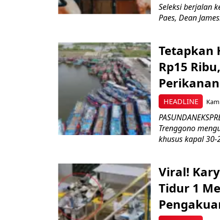
Seleksi berjalan
Paes, Dean James.
Tetapkan 
Rp15 Ribu,
Perikanan
HEADLINE
Kami
PASUNDANEKSPRES
Trenggono meng
khusus kapal 30-2
Viral! Ka
Tidur 1 Me
Pengakua