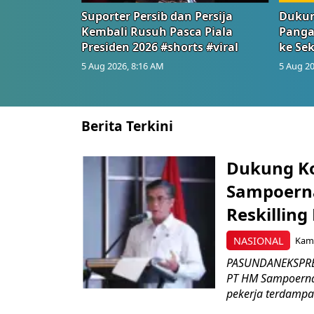
Suporter Persib dan Persija
Dukun
Kembali Rusuh Pasca Piala
Panga
Presiden 2026 #shorts #viral
ke Sek
5 Aug 2026, 8:16 AM
5 Aug 20
Berita Terkini
Dukung K
Sampoerna
Reskilling
NASIONAL
Kami
PASUNDANEKSPRES
PT HM Sampoerna
pekerja terdampa