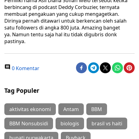
Pemiliki nama Asli Diana Sofian Melo tersebut ketika
berbincang di podcast Deddy Corbuzier, ternyata
membuat pengakuan yang cukup mengagetkan.
Dirinya pernah ditawari untuk berkencan oleh salah
satu followers di angka 800 juta. Amazing banget
ya. Namun tentu saja hal itu tidak digubris donk
pastinya.
0 Komentar
Tag Populer
aktivitas ekonomi
Antam
BBM
BBM Nonsubsidi
biologis
brasil vs haiti
bupati purwakarta
Buyback