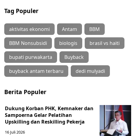
Tag Populer
aktivitas ekonomi
Antam
BBM
BBM Nonsubsidi
biologis
brasil vs haiti
bupati purwakarta
Buyback
buyback antam terbaru
dedi mulyadi
Berita Populer
Dukung Korban PHK, Kemnaker dan
Sampoerna Gelar Pelatihan
Upskilling dan Reskilling Pekerja
16 Juli 2026