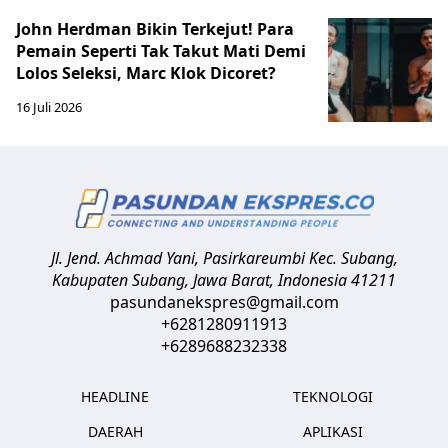
John Herdman Bikin Terkejut! Para
Pemain Seperti Tak Takut Mati Demi
Lolos Seleksi, Marc Klok Dicoret?
16 Juli 2026
Jl. Jend. Achmad Yani, Pasirkareumbi
Kec. Subang,
Kabupaten Subang, Jawa Barat
,
Indonesia
41211
pasundanekspres@gmail.com
+6281280911913
+6289688232338
HEADLINE
TEKNOLOGI
DAERAH
APLIKASI