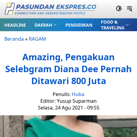
FOOD &
HEADLINE
DAERAH
PENDIDIKAN
TRAVELING
Beranda
»
RAGAM
Amazing, Pengakuan
Selebgram Diana Dee Pernah
Ditawari 800 Juta
Penulis:
Huba
Editor: Yusup Suparman
Selasa, 24 Agu 2021 - 09:55