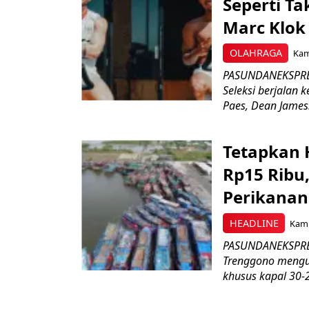
Seperti Ta
Marc Klok 
OLAHRAGA
Kami
PASUNDANEKSPRES
Seleksi berjalan
Paes, Dean James.
Tetapkan 
Rp15 Ribu,
Perikanan
HEADLINE
Kami
PASUNDANEKSPRES
Trenggono meng
khusus kapal 30-2