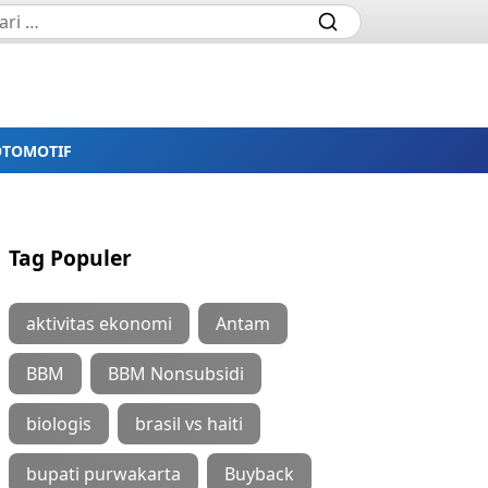
OTOMOTIF
Tag Populer
aktivitas ekonomi
Antam
BBM
BBM Nonsubsidi
biologis
brasil vs haiti
bupati purwakarta
Buyback