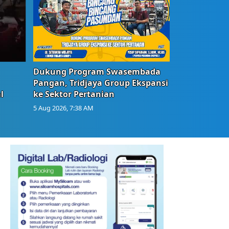
Dukung Program Swasembada
Pangan, Tridjaya Group Ekspansi
l
ke Sektor Pertanian
5 Aug 2026, 7:38 AM