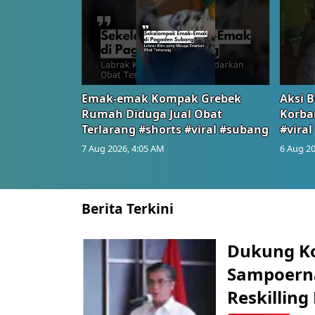
Emak-emak Kompak Grebek
Aksi B
Rumah Diduga Jual Obat
Korba
Terlarang #shorts #viral #subang
#viral
7 Aug 2026, 4:05 AM
6 Aug 20
Berita Terkini
Dukung K
Sampoerna
Reskilling