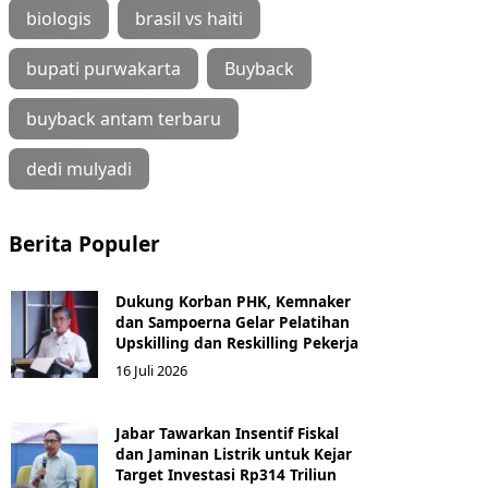
biologis
brasil vs haiti
bupati purwakarta
Buyback
buyback antam terbaru
dedi mulyadi
Berita Populer
Dukung Korban PHK, Kemnaker
dan Sampoerna Gelar Pelatihan
Upskilling dan Reskilling Pekerja
16 Juli 2026
Jabar Tawarkan Insentif Fiskal
dan Jaminan Listrik untuk Kejar
Target Investasi Rp314 Triliun