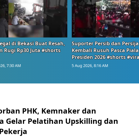
egal di Bekasi Buat Resah,
Suporter Persib dan Persija
n Rugi Rp30 Juta #shorts
Kembali Rusuh Pasca Piala
Presiden 2026 #shorts #vira
26, 7:30 AM
5 Aug 2026, 8:16 AM
orban PHK, Kemnaker dan
 Gelar Pelatihan Upskilling dan
 Pekerja