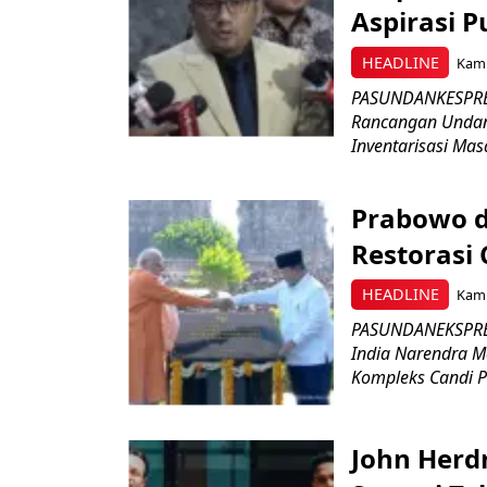
Aspirasi P
HEADLINE
Kami
PASUNDANKESPRES
Rancangan Undan
Inventarisasi Mas
Prabowo d
Restorasi
HEADLINE
Kami
PASUNDANEKSPRES
India Narendra M
Kompleks Candi P
John Herd