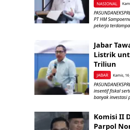
NASIONAL
Kami
PASUNDANEKSPRES
PT HM Sampoerna
pekerja terdampa
Jabar Tawa
Listrik un
Triliun
JABAR
Kamis, 16 
PASUNDANEKSPRES
insentif fiskal s
banyak investasi 
Komisi II
Parpol No