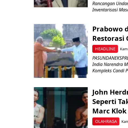
Rancangan Undan
Inventarisasi Mas
Prabowo d
Restorasi
HEADLINE
Kami
PASUNDANEKSPRES
India Narendra M
Kompleks Candi P
John Herd
Seperti Ta
Marc Klok 
OLAHRAGA
Kami