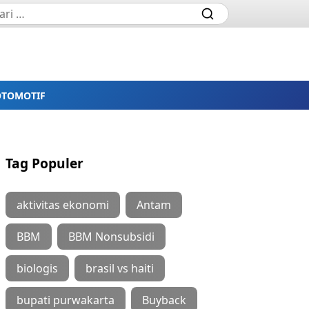
OTOMOTIF
Tag Populer
aktivitas ekonomi
Antam
BBM
BBM Nonsubsidi
biologis
brasil vs haiti
bupati purwakarta
Buyback