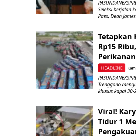
PASUNDANEKSPRES
Seleksi berjalan
Paes, Dean James.
Tetapkan 
Rp15 Ribu,
Perikanan
HEADLINE
Kami
PASUNDANEKSPRES
Trenggono meng
khusus kapal 30-2
Viral! Ka
Tidur 1 Me
Pengakua