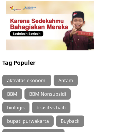
Tag Populer
aktivitas ekonomi
Antam
BBM
BBM Nonsubsidi
biologis
brasil vs haiti
bupati purwakarta
Buyback