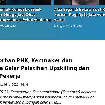
emak Kompak Grebek
Aksi Begal di Bekasi Buat 
 Diduga Jual Obat
Korban Rugi Rp30 Juta #sh
ang #shorts #viral #subang
#viral
26, 4:05 AM
6 Aug 2026, 7:30 AM
orban PHK, Kemnaker dan
 Gelar Pelatihan Upskilling dan
 Pekerja
s, 16 Jul 2026 - 14:44
.CO- Kementerian Ketenagakerjaan (Kemnaker) bersama
 Tbk kembali memperkuat kolaborasi dalam mendukung
k pemutusan hubungan kerja (PHK)...