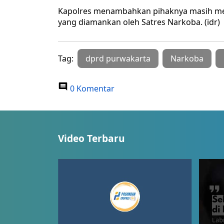
Kapolres menambahkan pihaknya masih mela
yang diamankan oleh Satres Narkoba. (idr)
Tag:
dprd purwakarta
Narkoba
0 Komentar
Video Terbaru