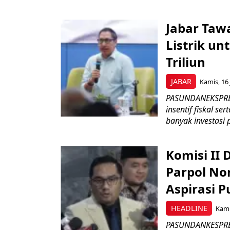
Jabar Tawa
Listrik un
Triliun
JABAR
Kamis, 16 
PASUNDANEKSPRES
insentif fiskal s
banyak investasi 
Komisi II
Parpol No
Aspirasi P
HEADLINE
Kami
PASUNDANKESPRES