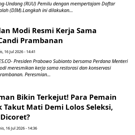
g-Undang (RUU) Pemilu dengan mempertajam Daftar
alah (DIM).Langkah ini dilakukan...
an Modi Resmi Kerja Sama
 Candi Prambanan
s, 16 Jul 2026 - 14:41
.CO- Presiden Prabowo Subianto bersama Perdana Menteri
odi meresmikan kerja sama restorasi dan konservasi
rambanan. Peresmian...
man Bikin Terkejut! Para Pemain
k Takut Mati Demi Lolos Seleksi,
Dicoret?
s, 16 Jul 2026 - 14:36