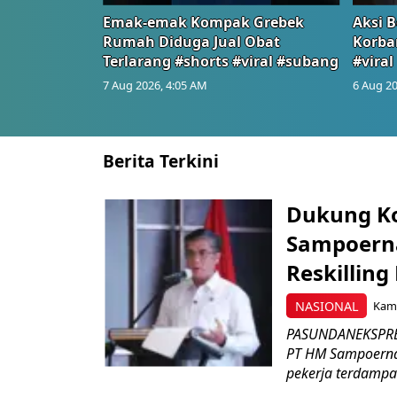
Emak-emak Kompak Grebek
Aksi B
Rumah Diduga Jual Obat
Korba
Terlarang #shorts #viral #subang
#viral
7 Aug 2026, 4:05 AM
6 Aug 20
Berita Terkini
Dukung K
Sampoerna
Reskilling
NASIONAL
Kami
PASUNDANEKSPRES
PT HM Sampoerna
pekerja terdampa