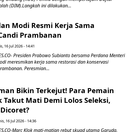
alah (DIM).Langkah ini dilakukan...
an Modi Resmi Kerja Sama
 Candi Prambanan
s, 16 Jul 2026 - 14:41
.CO- Presiden Prabowo Subianto bersama Perdana Menteri
odi meresmikan kerja sama restorasi dan konservasi
rambanan. Peresmian...
man Bikin Terkejut! Para Pemain
k Takut Mati Demi Lolos Seleksi,
Dicoret?
s, 16 Jul 2026 - 14:36
.CO-Marc Klok mati-matian rebut skuad utama Garuda.