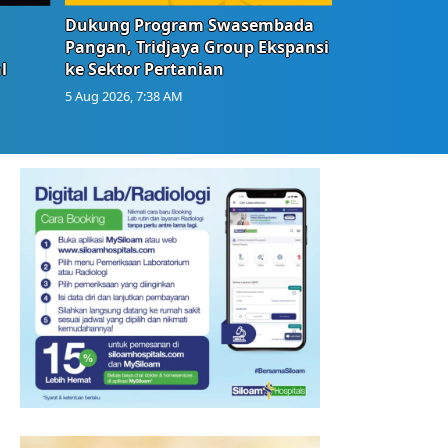
Dukung Program Swasembada
Pangan, Tridjaya Group Ekspansi
l
ke Sektor Pertanian
5 Aug 2026, 7:38 AM