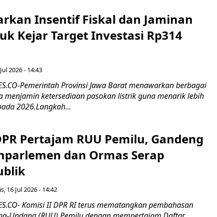
rkan Insentif Fiskal dan Jaminan
tuk Kejar Target Investasi Rp314
Jul 2026 - 14:43
.CO-Pemerintah Provinsi Jawa Barat menawarkan berbagai
erta menjamin ketersediaan pasokan listrik guna menarik lebih
pada 2026.Langkah...
 DPR Pertajam RUU Pemilu, Gandeng
nparlemen dan Ormas Serap
ublik
s, 16 Jul 2026 - 14:42
.CO- Komisi II DPR RI terus mematangkan pembahasan
g-Undang (RUU) Pemilu dengan mempertajam Daftar