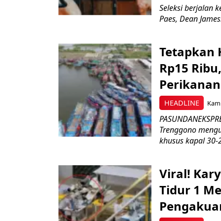
Seleksi berjalan
Paes, Dean James.
Tetapkan 
Rp15 Ribu,
Perikanan
HEADLINE
Kami
PASUNDANEKSPRES
Trenggono meng
khusus kapal 30-2
Viral! Ka
Tidur 1 Me
Pengakua