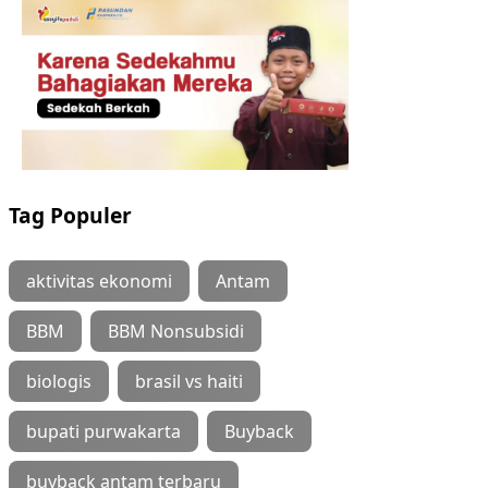
Tag Populer
aktivitas ekonomi
Antam
BBM
BBM Nonsubsidi
biologis
brasil vs haiti
bupati purwakarta
Buyback
buyback antam terbaru