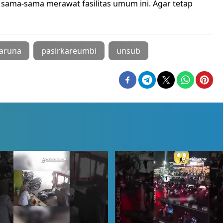
ta sama-sama merawat fasilitas umum ini. Agar tetap
taruna
pasirkareumbi
unsub