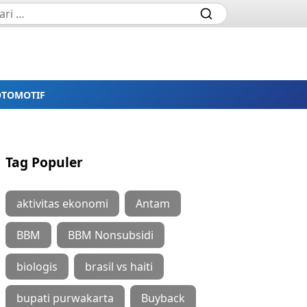
OTOMOTIF
Tag Populer
aktivitas ekonomi
Antam
BBM
BBM Nonsubsidi
biologis
brasil vs haiti
bupati purwakarta
Buyback