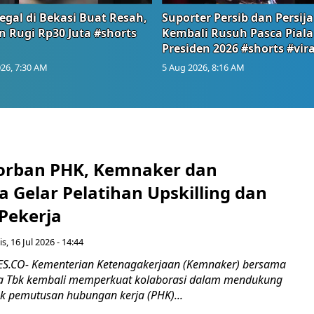
egal di Bekasi Buat Resah,
Suporter Persib dan Persija
n Rugi Rp30 Juta #shorts
Kembali Rusuh Pasca Piala
Presiden 2026 #shorts #vira
26, 7:30 AM
5 Aug 2026, 8:16 AM
orban PHK, Kemnaker dan
 Gelar Pelatihan Upskilling dan
 Pekerja
s, 16 Jul 2026 - 14:44
.CO- Kementerian Ketenagakerjaan (Kemnaker) bersama
 Tbk kembali memperkuat kolaborasi dalam mendukung
k pemutusan hubungan kerja (PHK)...