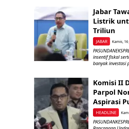
Jabar Tawa
Listrik un
Triliun
JABAR
Kamis, 16 
PASUNDANEKSPRES
insentif fiskal s
banyak investasi 
Komisi II
Parpol No
Aspirasi P
HEADLINE
Kami
PASUNDANKESPRES
Rancangan Undan