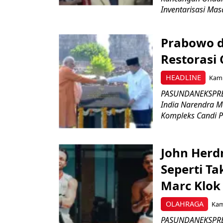
Inventarisasi Mas
Prabowo d
Restorasi
HEADLINE
Kami
PASUNDANEKSPRES
India Narendra M
Kompleks Candi P
John Herd
Seperti Ta
Marc Klok 
OLAHRAGA
Kami
PASUNDANEKSPRES