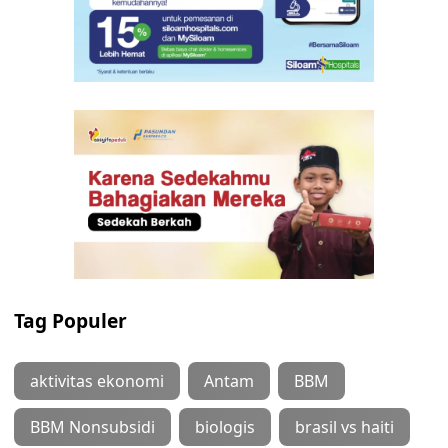
Tag Populer
aktivitas ekonomi
Antam
BBM
BBM Nonsubsidi
biologis
brasil vs haiti