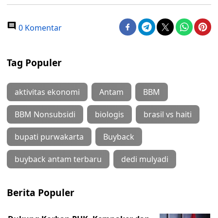
0 Komentar
Tag Populer
aktivitas ekonomi
Antam
BBM
BBM Nonsubsidi
biologis
brasil vs haiti
bupati purwakarta
Buyback
buyback antam terbaru
dedi mulyadi
Berita Populer