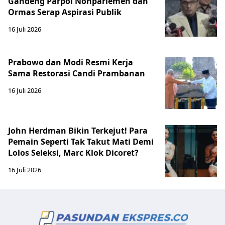
Gandeng Parpol Nonparlemen dan
Ormas Serap Aspirasi Publik
16 Juli 2026
Prabowo dan Modi Resmi Kerja
Sama Restorasi Candi Prambanan
16 Juli 2026
John Herdman Bikin Terkejut! Para
Pemain Seperti Tak Takut Mati Demi
Lolos Seleksi, Marc Klok Dicoret?
16 Juli 2026