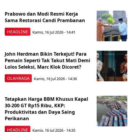
Prabowo dan Modi Resmi Kerja
Sama Restorasi Candi Prambanan
HEADLINE
Kamis, 16 Jul 2026 - 14:41
John Herdman Bikin Terkejut! Para
Pemain Seperti Tak Takut Mati Demi
Lolos Seleksi, Marc Klok Dicoret?
OLAHRAGA
Kamis, 16 Jul 2026 - 14:36
Tetapkan Harga BBM Khusus Kapal
30-200 GT Rp15 Ribu, KKP:
Produktivitas dan Daya Saing
Perikanan
HEADLINE
Kamis, 16 Jul 2026 - 14:35