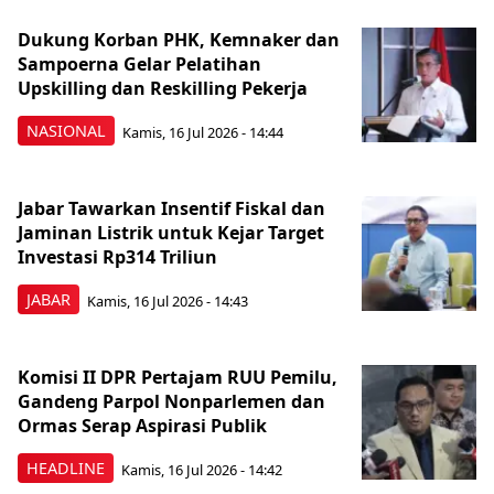
Dukung Korban PHK, Kemnaker dan
Sampoerna Gelar Pelatihan
Upskilling dan Reskilling Pekerja
NASIONAL
Kamis, 16 Jul 2026 - 14:44
Jabar Tawarkan Insentif Fiskal dan
Jaminan Listrik untuk Kejar Target
Investasi Rp314 Triliun
JABAR
Kamis, 16 Jul 2026 - 14:43
Komisi II DPR Pertajam RUU Pemilu,
Gandeng Parpol Nonparlemen dan
Ormas Serap Aspirasi Publik
HEADLINE
Kamis, 16 Jul 2026 - 14:42