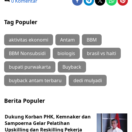
0 Komentar
Tag Populer
aktivitas ekonomi
Antam
BBM
BBM Nonsubsidi
biologis
brasil vs haiti
bupati purwakarta
Buyback
buyback antam terbaru
dedi mulyadi
Berita Populer
Dukung Korban PHK, Kemnaker dan
Sampoerna Gelar Pelatihan
Upskilling dan Reskilling Pekerja