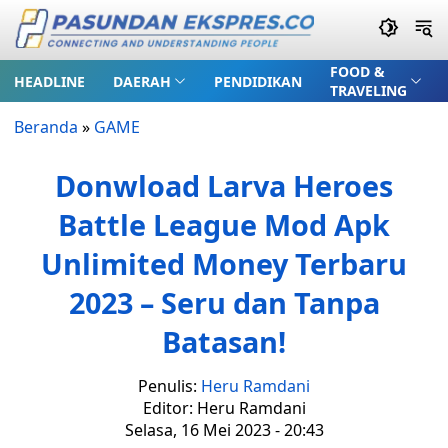
FOOD &
HEADLINE
DAERAH
PENDIDIKAN
TRAVELING
Beranda
»
GAME
Donwload Larva Heroes
Battle League Mod Apk
Unlimited Money Terbaru
2023 – Seru dan Tanpa
Batasan!
Penulis:
Heru Ramdani
Editor: Heru Ramdani
Selasa, 16 Mei 2023 - 20:43