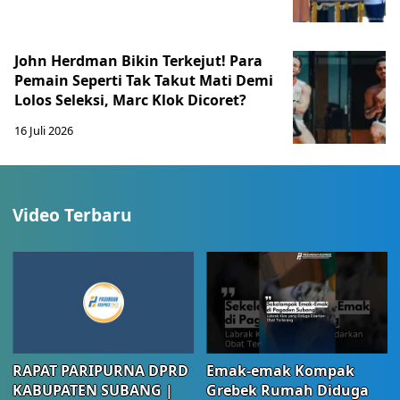
John Herdman Bikin Terkejut! Para
Pemain Seperti Tak Takut Mati Demi
Lolos Seleksi, Marc Klok Dicoret?
16 Juli 2026
Video Terbaru
RAPAT PARIPURNA DPRD
Emak-emak Kompak
KABUPATEN SUBANG |
Grebek Rumah Diduga