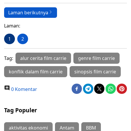
Laman berikutnya
Laman:
1
2
Tag:
alur cerita film carrie
genre film carrie
konflik dalam film carrie
sinopsis film carrie
0 Komentar
Tag Populer
aktivitas ekonomi
Antam
BBM