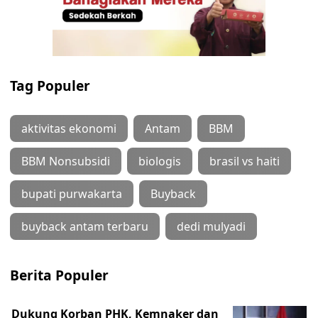
Tag Populer
aktivitas ekonomi
Antam
BBM
BBM Nonsubsidi
biologis
brasil vs haiti
bupati purwakarta
Buyback
buyback antam terbaru
dedi mulyadi
Berita Populer
Dukung Korban PHK, Kemnaker dan