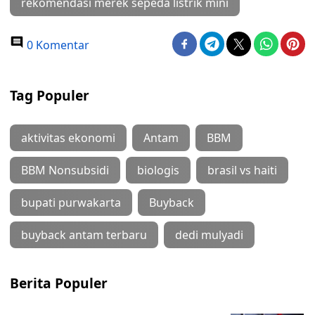
rekomendasi merek sepeda listrik mini
0 Komentar
Tag Populer
aktivitas ekonomi
Antam
BBM
BBM Nonsubsidi
biologis
brasil vs haiti
bupati purwakarta
Buyback
buyback antam terbaru
dedi mulyadi
Berita Populer