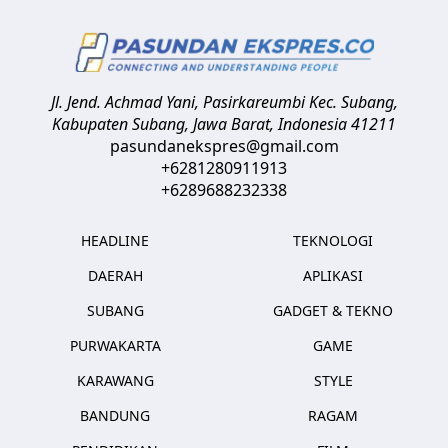
Jl. Jend. Achmad Yani, Pasirkareumbi
Kec. Subang,
Kabupaten Subang, Jawa Barat
,
Indonesia
41211
pasundanekspres@gmail.com
+6281280911913
+6289688232338
HEADLINE
TEKNOLOGI
DAERAH
APLIKASI
SUBANG
GADGET & TEKNO
PURWAKARTA
GAME
KARAWANG
STYLE
BANDUNG
RAGAM