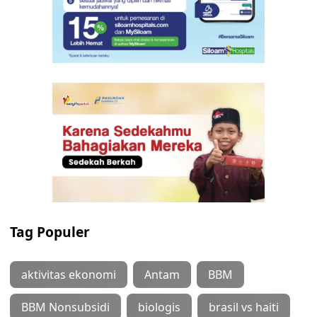
Tag Populer
aktivitas ekonomi
Antam
BBM
BBM Nonsubsidi
biologis
brasil vs haiti