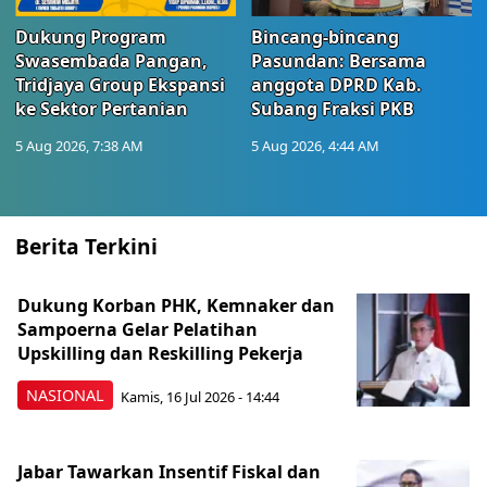
Dukung Program
Bincang-bincang
Swasembada Pangan,
Pasundan: Bersama
Tridjaya Group Ekspansi
anggota DPRD Kab.
ke Sektor Pertanian
Subang Fraksi PKB
5 Aug 2026, 7:38 AM
5 Aug 2026, 4:44 AM
Berita Terkini
Dukung Korban PHK, Kemnaker dan
Sampoerna Gelar Pelatihan
Upskilling dan Reskilling Pekerja
NASIONAL
Kamis, 16 Jul 2026 - 14:44
Jabar Tawarkan Insentif Fiskal dan