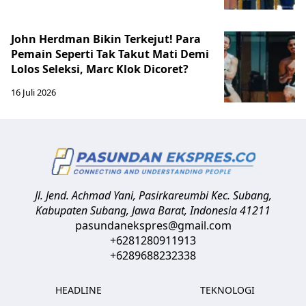
John Herdman Bikin Terkejut! Para
Pemain Seperti Tak Takut Mati Demi
Lolos Seleksi, Marc Klok Dicoret?
16 Juli 2026
Jl. Jend. Achmad Yani, Pasirkareumbi
Kec. Subang,
Kabupaten Subang, Jawa Barat
,
Indonesia
41211
pasundanekspres@gmail.com
+6281280911913
+6289688232338
HEADLINE
TEKNOLOGI