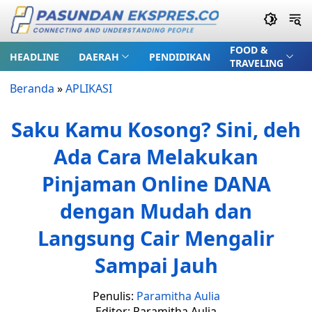
FOOD &
HEADLINE
DAERAH
PENDIDIKAN
TRAVELING
Beranda
»
APLIKASI
Saku Kamu Kosong? Sini, deh
Ada Cara Melakukan
Pinjaman Online DANA
dengan Mudah dan
Langsung Cair Mengalir
Sampai Jauh
Penulis:
Paramitha Aulia
Editor: Paramitha Aulia