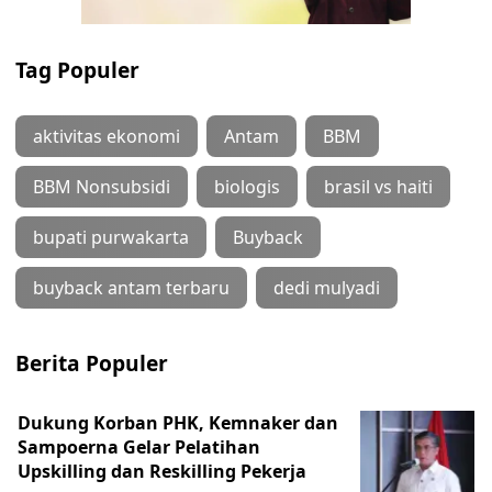
Tag Populer
aktivitas ekonomi
Antam
BBM
BBM Nonsubsidi
biologis
brasil vs haiti
bupati purwakarta
Buyback
buyback antam terbaru
dedi mulyadi
Berita Populer
Dukung Korban PHK, Kemnaker dan
Sampoerna Gelar Pelatihan
Upskilling dan Reskilling Pekerja