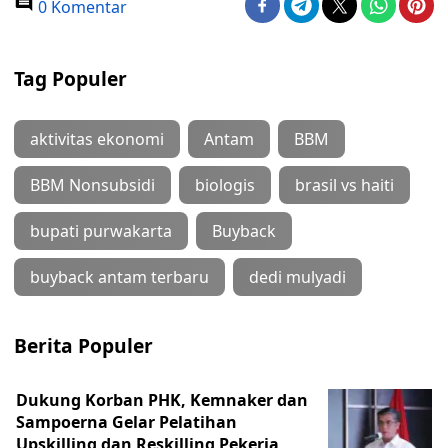
0 Komentar
Tag Populer
aktivitas ekonomi
Antam
BBM
BBM Nonsubsidi
biologis
brasil vs haiti
bupati purwakarta
Buyback
buyback antam terbaru
dedi mulyadi
Berita Populer
Dukung Korban PHK, Kemnaker dan
Sampoerna Gelar Pelatihan
Upskilling dan Reskilling Pekerja