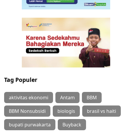
Tag Populer
aktivitas ekonomi
Antam
BBM
BBM Nonsubsidi
biologis
brasil vs haiti
bupati purwakarta
Buyback