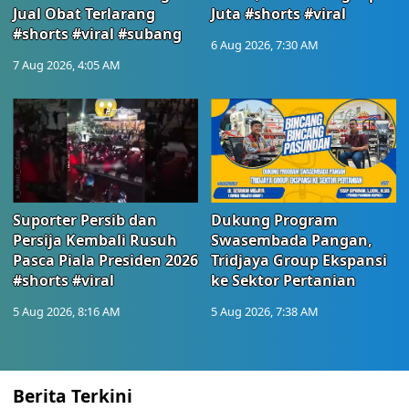
Jual Obat Terlarang
Juta #shorts #viral
#shorts #viral #subang
6 Aug 2026, 7:30 AM
7 Aug 2026, 4:05 AM
Suporter Persib dan
Dukung Program
Persija Kembali Rusuh
Swasembada Pangan,
Pasca Piala Presiden 2026
Tridjaya Group Ekspansi
#shorts #viral
ke Sektor Pertanian
5 Aug 2026, 8:16 AM
5 Aug 2026, 7:38 AM
Berita Terkini