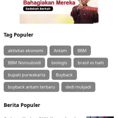
Tag Populer
aktivitas ekonomi
Antam
BBM
BBM Nonsubsidi
biologis
brasil vs haiti
bupati purwakarta
Buyback
buyback antam terbaru
dedi mulyadi
Berita Populer