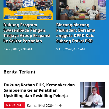
Dukung Program
Bincang-bincang
Swasembada Pangan,
Pasundan: Bersama
Tridjaya Group Ekspansi
anggota DPRD Kab.
ke Sektor Pertanian
Subang Fraksi PKB
5 Aug 2026, 7:38 AM
5 Aug 2026, 4:44 AM
Berita Terkini
Dukung Korban PHK, Kemnaker dan
Sampoerna Gelar Pelatihan
Upskilling dan Reskilling Pekerja
NASIONAL
Kamis, 16 Jul 2026 - 14:44