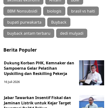
aktivitas ekonomi
Antam
BBM
BBM Nonsubsidi
biologis
brasil vs haiti
bupati purwakarta
Buyback
buyback antam terbaru
dedi mulyadi
Berita Populer
Dukung Korban PHK, Kemnaker dan
Sampoerna Gelar Pelatihan
Upskilling dan Reskilling Pekerja
16 Juli 2026
Jabar Tawarkan Insentif Fiskal dan
Jaminan Listrik untuk Kejar Target