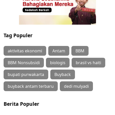
Tag Populer
aktivitas ekonomi
Antam
BBM
BBM Nonsubsidi
biologis
brasil vs haiti
bupati purwakarta
Buyback
buyback antam terbaru
dedi mulyadi
Berita Populer