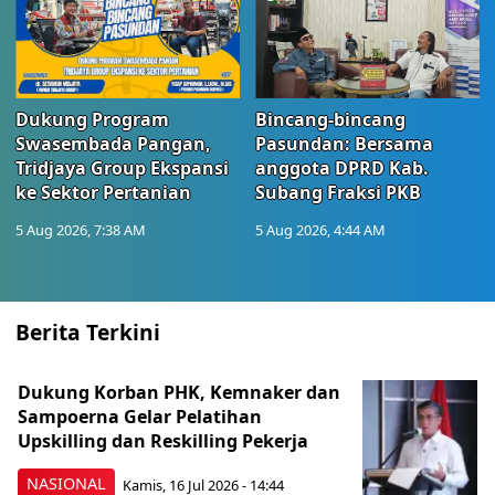
Dukung Program
Bincang-bincang
Swasembada Pangan,
Pasundan: Bersama
Tridjaya Group Ekspansi
anggota DPRD Kab.
ke Sektor Pertanian
Subang Fraksi PKB
5 Aug 2026, 7:38 AM
5 Aug 2026, 4:44 AM
Berita Terkini
Dukung Korban PHK, Kemnaker dan
Sampoerna Gelar Pelatihan
Upskilling dan Reskilling Pekerja
NASIONAL
Kamis, 16 Jul 2026 - 14:44