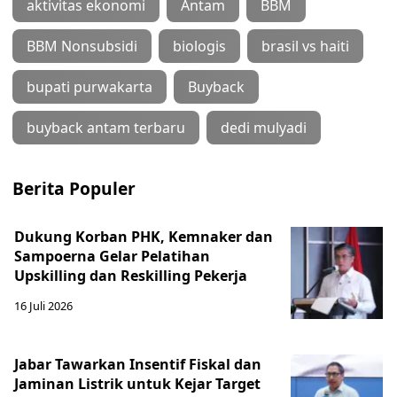
aktivitas ekonomi
Antam
BBM
BBM Nonsubsidi
biologis
brasil vs haiti
bupati purwakarta
Buyback
buyback antam terbaru
dedi mulyadi
Berita Populer
Dukung Korban PHK, Kemnaker dan
Sampoerna Gelar Pelatihan
Upskilling dan Reskilling Pekerja
16 Juli 2026
Jabar Tawarkan Insentif Fiskal dan
Jaminan Listrik untuk Kejar Target