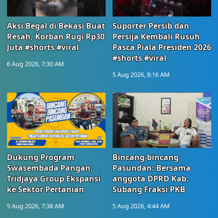
Aksi Begal di Bekasi Buat
Suporter Persib dan
Resah, Korban Rugi Rp30
Persija Kembali Rusuh
Juta #shorts #viral
Pasca Piala Presiden 2026
#shorts #viral
6 Aug 2026, 7:30 AM
5 Aug 2026, 8:16 AM
Dukung Program
Bincang-bincang
Swasembada Pangan,
Pasundan: Bersama
Tridjaya Group Ekspansi
anggota DPRD Kab.
ke Sektor Pertanian
Subang Fraksi PKB
5 Aug 2026, 7:38 AM
5 Aug 2026, 4:44 AM