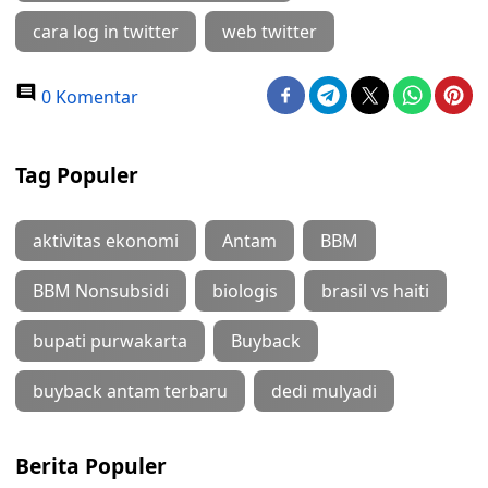
cara log in twitter
web twitter
0 Komentar
Tag Populer
aktivitas ekonomi
Antam
BBM
BBM Nonsubsidi
biologis
brasil vs haiti
bupati purwakarta
Buyback
buyback antam terbaru
dedi mulyadi
Berita Populer