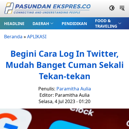
FOOD &
HEADLINE
DAERAH
PENDIDIKAN
TRAVELING
Beranda
»
APLIKASI
Begini Cara Log In Twitter,
Mudah Banget Cuman Sekali
Tekan-tekan
Penulis:
Paramitha Aulia
Editor: Paramitha Aulia
Selasa, 4 Jul 2023 - 01:20