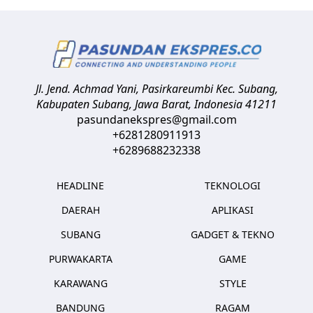
Jl. Jend. Achmad Yani, Pasirkareumbi
Kec. Subang,
Kabupaten Subang, Jawa Barat
,
Indonesia
41211
pasundanekspres@gmail.com
+6281280911913
+6289688232338
HEADLINE
TEKNOLOGI
DAERAH
APLIKASI
SUBANG
GADGET & TEKNO
PURWAKARTA
GAME
KARAWANG
STYLE
BANDUNG
RAGAM