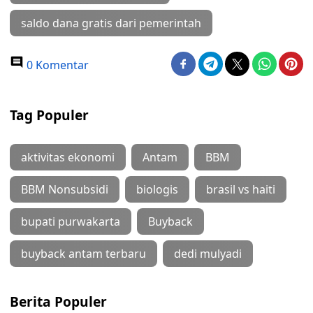
saldo dana gratis dari pemerintah
0 Komentar
Tag Populer
aktivitas ekonomi
Antam
BBM
BBM Nonsubsidi
biologis
brasil vs haiti
bupati purwakarta
Buyback
buyback antam terbaru
dedi mulyadi
Berita Populer