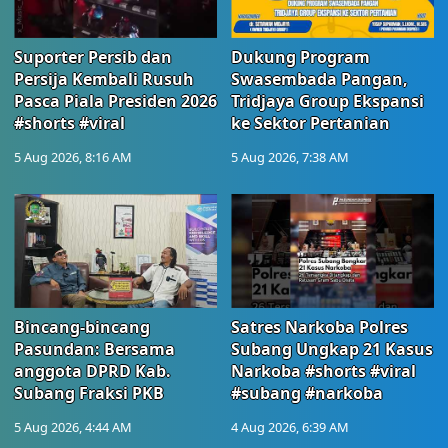
Suporter Persib dan
Dukung Program
Persija Kembali Rusuh
Swasembada Pangan,
Pasca Piala Presiden 2026
Tridjaya Group Ekspansi
#shorts #viral
ke Sektor Pertanian
5 Aug 2026, 8:16 AM
5 Aug 2026, 7:38 AM
Bincang-bincang
Satres Narkoba Polres
Pasundan: Bersama
Subang Ungkap 21 Kasus
anggota DPRD Kab.
Narkoba #shorts #viral
Subang Fraksi PKB
#subang #narkoba
5 Aug 2026, 4:44 AM
4 Aug 2026, 6:39 AM