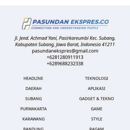
Jl. Jend. Achmad Yani, Pasirkareumbi
Kec. Subang,
Kabupaten Subang, Jawa Barat
,
Indonesia
41211
pasundanekspres@gmail.com
+6281280911913
+6289688232338
HEADLINE
TEKNOLOGI
DAERAH
APLIKASI
SUBANG
GADGET & TEKNO
PURWAKARTA
GAME
KARAWANG
STYLE
BANDUNG
RAGAM