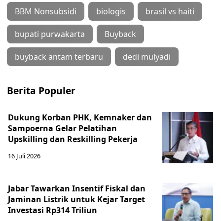
BBM Nonsubsidi
biologis
brasil vs haiti
bupati purwakarta
Buyback
buyback antam terbaru
dedi mulyadi
Berita Populer
Dukung Korban PHK, Kemnaker dan
Sampoerna Gelar Pelatihan
Upskilling dan Reskilling Pekerja
16 Juli 2026
Jabar Tawarkan Insentif Fiskal dan
Jaminan Listrik untuk Kejar Target
Investasi Rp314 Triliun