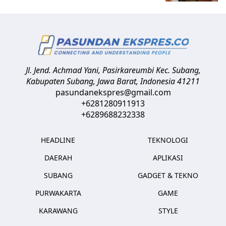
Jl. Jend. Achmad Yani, Pasirkareumbi
Kec. Subang,
Kabupaten Subang, Jawa Barat
,
Indonesia
41211
pasundanekspres@gmail.com
+6281280911913
+6289688232338
HEADLINE
TEKNOLOGI
DAERAH
APLIKASI
SUBANG
GADGET & TEKNO
PURWAKARTA
GAME
KARAWANG
STYLE