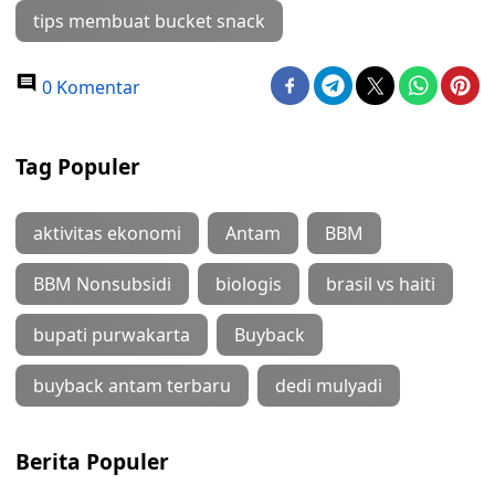
tips membuat bucket snack
0 Komentar
Tag Populer
aktivitas ekonomi
Antam
BBM
BBM Nonsubsidi
biologis
brasil vs haiti
bupati purwakarta
Buyback
buyback antam terbaru
dedi mulyadi
Berita Populer