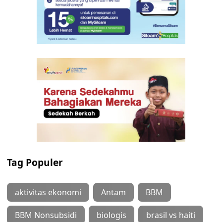
Tag Populer
aktivitas ekonomi
Antam
BBM
BBM Nonsubsidi
biologis
brasil vs haiti