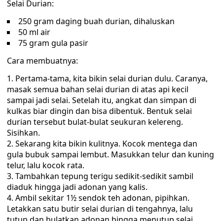
Selai Durian:
250 gram daging buah durian, dihaluskan
50 ml air
75 gram gula pasir
Cara membuatnya:
Pertama-tama, kita bikin selai durian dulu. Caranya,
masak semua bahan selai durian di atas api kecil
sampai jadi selai. Setelah itu, angkat dan simpan di
kulkas biar dingin dan bisa dibentuk. Bentuk selai
durian tersebut bulat-bulat seukuran kelereng.
Sisihkan.
Sekarang kita bikin kulitnya. Kocok mentega dan
gula bubuk sampai lembut. Masukkan telur dan kuning
telur, lalu kocok rata.
Tambahkan tepung terigu sedikit-sedikit sambil
diaduk hingga jadi adonan yang kalis.
Ambil sekitar 1½ sendok teh adonan, pipihkan.
Letakkan satu butir selai durian di tengahnya, lalu
tutup dan bulatkan adonan hingga menutup selai