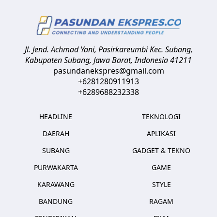
Jl. Jend. Achmad Yani, Pasirkareumbi
Kec. Subang,
Kabupaten Subang, Jawa Barat
,
Indonesia
41211
pasundanekspres@gmail.com
+6281280911913
+6289688232338
HEADLINE
TEKNOLOGI
DAERAH
APLIKASI
SUBANG
GADGET & TEKNO
PURWAKARTA
GAME
KARAWANG
STYLE
BANDUNG
RAGAM