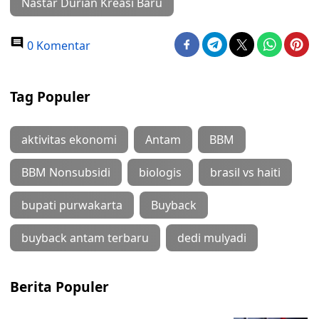
Nastar Durian Kreasi Baru
0 Komentar
Tag Populer
aktivitas ekonomi
Antam
BBM
BBM Nonsubsidi
biologis
brasil vs haiti
bupati purwakarta
Buyback
buyback antam terbaru
dedi mulyadi
Berita Populer