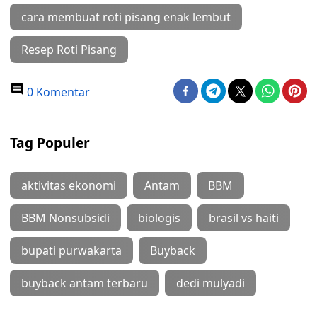
cara membuat roti pisang enak lembut
Resep Roti Pisang
0 Komentar
Tag Populer
aktivitas ekonomi
Antam
BBM
BBM Nonsubsidi
biologis
brasil vs haiti
bupati purwakarta
Buyback
buyback antam terbaru
dedi mulyadi