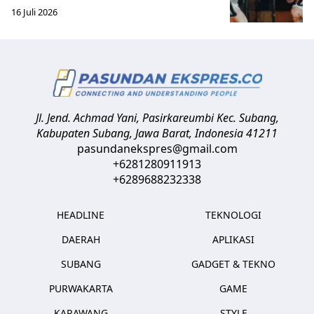
16 Juli 2026
Jl. Jend. Achmad Yani, Pasirkareumbi
Kec. Subang,
Kabupaten Subang, Jawa Barat
,
Indonesia
41211
pasundanekspres@gmail.com
+6281280911913
+6289688232338
HEADLINE
TEKNOLOGI
DAERAH
APLIKASI
SUBANG
GADGET & TEKNO
PURWAKARTA
GAME
KARAWANG
STYLE