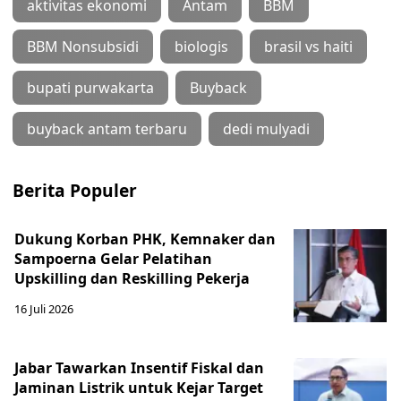
aktivitas ekonomi
Antam
BBM
BBM Nonsubsidi
biologis
brasil vs haiti
bupati purwakarta
Buyback
buyback antam terbaru
dedi mulyadi
Berita Populer
Dukung Korban PHK, Kemnaker dan
Sampoerna Gelar Pelatihan
Upskilling dan Reskilling Pekerja
16 Juli 2026
Jabar Tawarkan Insentif Fiskal dan
Jaminan Listrik untuk Kejar Target