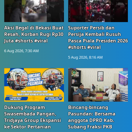
Aksi Begal di Bekasi Buat
Suporter Persib dan
Resah, Korban Rugi Rp30
Persija Kembali Rusuh
Juta #shorts #viral
Pasca Piala Presiden 2026
#shorts #viral
6 Aug 2026, 7:30 AM
5 Aug 2026, 8:16 AM
Dukung Program
Bincang-bincang
Swasembada Pangan,
Pasundan: Bersama
Tridjaya Group Ekspansi
anggota DPRD Kab.
ke Sektor Pertanian
Subang Fraksi PKB