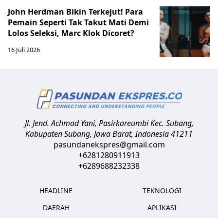
John Herdman Bikin Terkejut! Para
Pemain Seperti Tak Takut Mati Demi
Lolos Seleksi, Marc Klok Dicoret?
16 Juli 2026
Jl. Jend. Achmad Yani, Pasirkareumbi
Kec. Subang,
Kabupaten Subang, Jawa Barat
,
Indonesia
41211
pasundanekspres@gmail.com
+6281280911913
+6289688232338
HEADLINE
TEKNOLOGI
DAERAH
APLIKASI