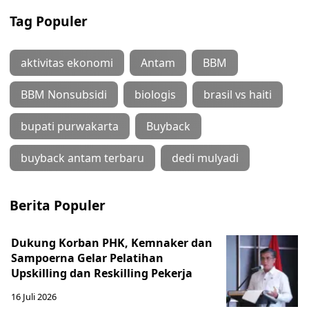
Tag Populer
aktivitas ekonomi
Antam
BBM
BBM Nonsubsidi
biologis
brasil vs haiti
bupati purwakarta
Buyback
buyback antam terbaru
dedi mulyadi
Berita Populer
Dukung Korban PHK, Kemnaker dan
Sampoerna Gelar Pelatihan
Upskilling dan Reskilling Pekerja
16 Juli 2026