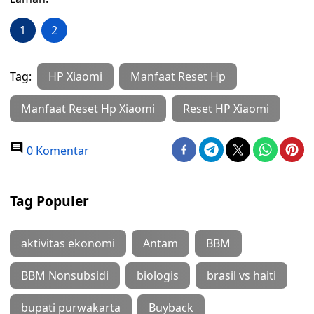
1
2
Tag:
HP Xiaomi
Manfaat Reset Hp
Manfaat Reset Hp Xiaomi
Reset HP Xiaomi
0 Komentar
Tag Populer
aktivitas ekonomi
Antam
BBM
BBM Nonsubsidi
biologis
brasil vs haiti
bupati purwakarta
Buyback