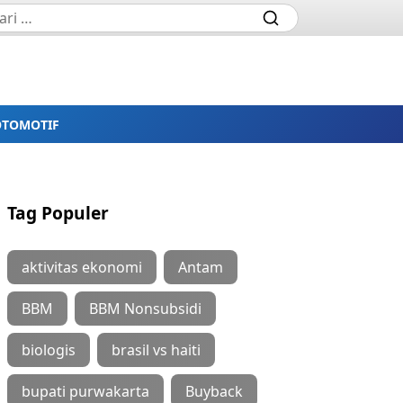
OTOMOTIF
Tag Populer
aktivitas ekonomi
Antam
BBM
BBM Nonsubsidi
biologis
brasil vs haiti
bupati purwakarta
Buyback