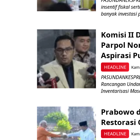
insentif fiskal s
banyak investasi 
Komisi II
Parpol No
Aspirasi P
HEADLINE
Kami
PASUNDANKESPRES
Rancangan Undan
Inventarisasi Mas
Prabowo d
Restorasi
HEADLINE
Kami