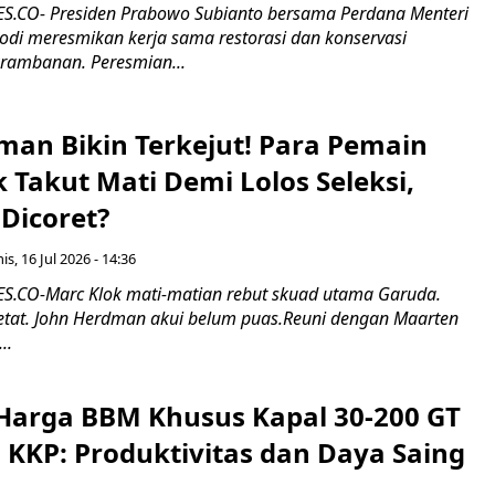
.CO- Presiden Prabowo Subianto bersama Perdana Menteri
odi meresmikan kerja sama restorasi dan konservasi
rambanan. Peresmian...
man Bikin Terkejut! Para Pemain
k Takut Mati Demi Lolos Seleksi,
Dicoret?
s, 16 Jul 2026 - 14:36
.CO-Marc Klok mati-matian rebut skuad utama Garuda.
 ketat. John Herdman akui belum puas.Reuni dengan Maarten
..
Harga BBM Khusus Kapal 30-200 GT
 KKP: Produktivitas dan Daya Saing