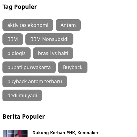
Tag Populer
aktivitas ekonomi
Antam
BBM
BBM Nonsubsidi
biologis
brasil vs haiti
bupati purwakarta
Buyback
buyback antam terbaru
dedi mulyadi
Berita Populer
Dukung Korban PHK, Kemnaker