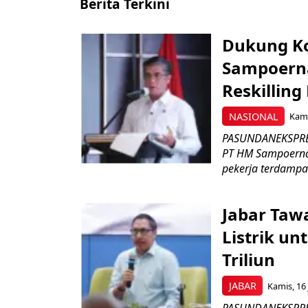
Berita Terkini
Dukung K
Sampoerna
Reskilling
NASIONAL
Kami
PASUNDANEKSPRES
PT HM Sampoerna
pekerja terdampa
Jabar Tawa
Listrik un
Triliun
JABAR
Kamis, 16 
PASUNDANEKSPRES