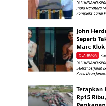
PASUNDANEKSPRES
India Narendra M
Kompleks Candi P
John Herd
Seperti Ta
Marc Klok 
OLAHRAGA
Kami
PASUNDANEKSPRES
Seleksi berjalan
Paes, Dean James.
Tetapkan 
Rp15 Ribu,
Perikanan