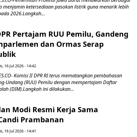
erta menjamin ketersediaan pasokan listrik guna menarik lebih
pada 2026.Langkah...
 DPR Pertajam RUU Pemilu, Gandeng
nparlemen dan Ormas Serap
ublik
s, 16 Jul 2026 - 14:42
.CO- Komisi II DPR RI terus mematangkan pembahasan
g-Undang (RUU) Pemilu dengan mempertajam Daftar
alah (DIM).Langkah ini dilakukan...
an Modi Resmi Kerja Sama
 Candi Prambanan
s, 16 Jul 2026 - 14:41