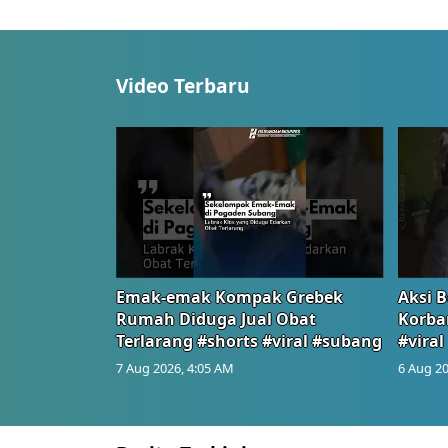
Video Terbaru
Emak-emak Kompak Grebek
Aksi B
Rumah Diduga Jual Obat
Korba
Terlarang #shorts #viral #subang
#viral
7 Aug 2026, 4:05 AM
6 Aug 20