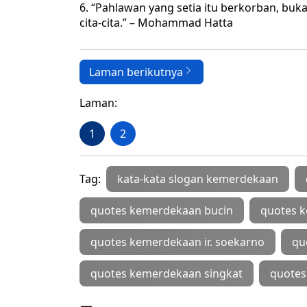
6. “Pahlawan yang setia itu berkorban, bu
cita-cita.” – Mohammad Hatta
Laman berikutnya
Laman:
1
2
Tag:
kata-kata slogan kemerdekaan
quotes kemerdekaan bucin
quotes k
quotes kemerdekaan ir. soekarno
qu
quotes kemerdekaan singkat
quotes