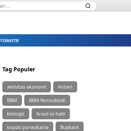
OTOMOTIF
Tag Populer
aktivitas ekonomi
Antam
BBM
BBM Nonsubsidi
biologis
brasil vs haiti
bupati purwakarta
Buyback