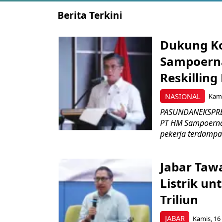
Berita Terkini
Dukung K
Sampoerna
Reskilling
NASIONAL
Kami
PASUNDANEKSPRES
PT HM Sampoerna
pekerja terdampa
Jabar Tawa
Listrik un
Triliun
JABAR
Kamis, 16 