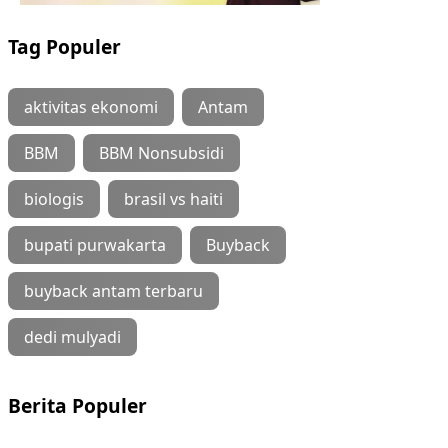
Tag Populer
aktivitas ekonomi
Antam
BBM
BBM Nonsubsidi
biologis
brasil vs haiti
bupati purwakarta
Buyback
buyback antam terbaru
dedi mulyadi
Berita Populer