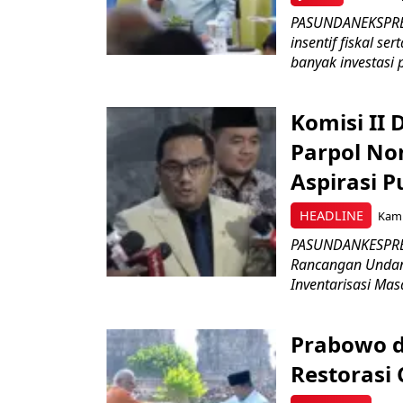
PASUNDANEKSPRES
insentif fiskal s
banyak investasi 
Komisi II
Parpol No
Aspirasi P
HEADLINE
Kami
PASUNDANKESPRES
Rancangan Undan
Inventarisasi Mas
Prabowo d
Restorasi