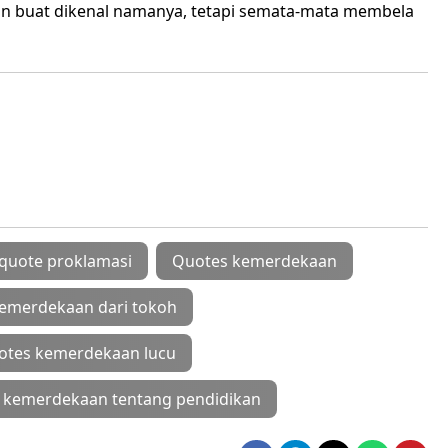
kan buat dikenal namanya, tetapi semata-mata membela
quote proklamasi
Quotes kemerdekaan
emerdekaan dari tokoh
otes kemerdekaan lucu
 kemerdekaan tentang pendidikan