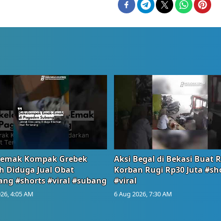
emak Kompak Grebek
Aksi Begal di Bekasi Buat 
 Diduga Jual Obat
Korban Rugi Rp30 Juta #sh
ang #shorts #viral #subang
#viral
26, 4:05 AM
6 Aug 2026, 7:30 AM