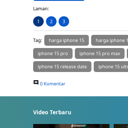
Laman:
1
2
3
Tag:
harga iphone 15
harga iphone 
iphone 15 pro
iphone 15 pro max
iphone 15 release date
iphone 15 ult
0 Komentar
Video Terbaru