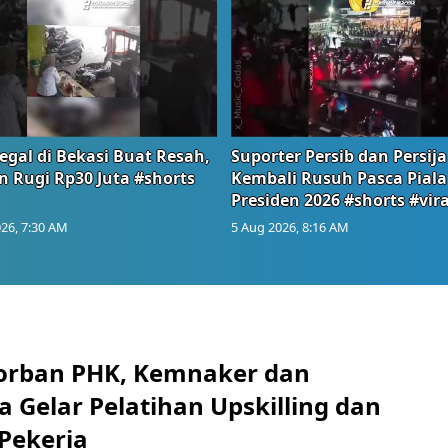
egal di Bekasi Buat Resah,
Suporter Persib dan Persija
n Rugi Rp30 Juta #shorts
Kembali Rusuh Pasca Piala
Presiden 2026 #shorts #vira
26, 7:30 AM
5 Aug 2026, 8:16 AM
orban PHK, Kemnaker dan
 Gelar Pelatihan Upskilling dan
 Pekerja