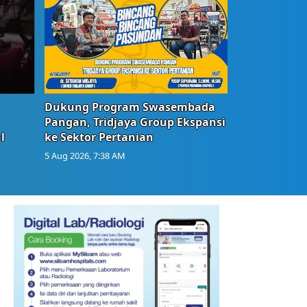
Dukung Program Swasembada
Pangan, Tridjaya Group Ekspansi
l
ke Sektor Pertanian
5 Aug 2026, 7:38 AM