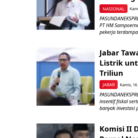
NASIONAL
Kami
PASUNDANEKSPRES
PT HM Sampoerna
pekerja terdampa
Jabar Tawa
Listrik un
Triliun
JABAR
Kamis, 16 
PASUNDANEKSPRES
insentif fiskal s
banyak investasi 
Komisi II