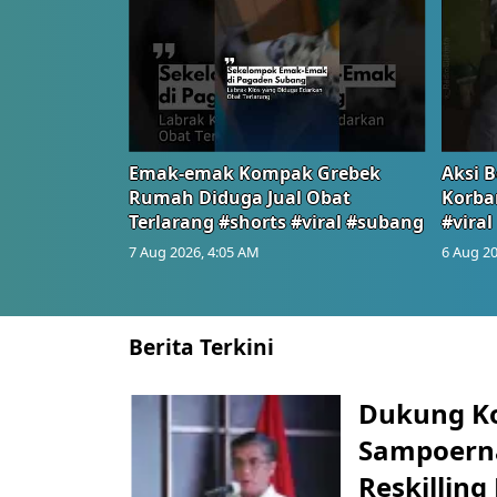
Emak-emak Kompak Grebek
Aksi B
Rumah Diduga Jual Obat
Korba
Terlarang #shorts #viral #subang
#viral
7 Aug 2026, 4:05 AM
6 Aug 20
Berita Terkini
Dukung K
Sampoerna
Reskilling