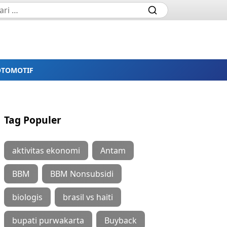
OTOMOTIF
Tag Populer
aktivitas ekonomi
Antam
BBM
BBM Nonsubsidi
biologis
brasil vs haiti
bupati purwakarta
Buyback