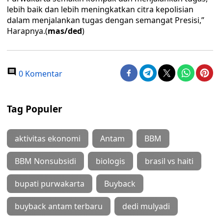
lebih baik dan lebih meningkatkan citra kepolisian
dalam menjalankan tugas dengan semangat Presisi,”
Harapnya.(
mas/ded
)
0 Komentar
Tag Populer
aktivitas ekonomi
Antam
BBM
BBM Nonsubsidi
biologis
brasil vs haiti
bupati purwakarta
Buyback
buyback antam terbaru
dedi mulyadi