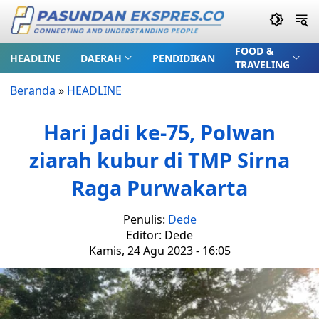
FOOD &
HEADLINE
DAERAH
PENDIDIKAN
TRAVELING
Beranda
»
HEADLINE
Hari Jadi ke-75, Polwan
ziarah kubur di TMP Sirna
Raga Purwakarta
Penulis:
Dede
Editor: Dede
Kamis, 24 Agu 2023 - 16:05