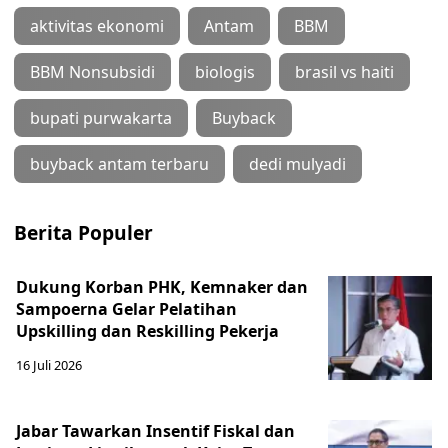
aktivitas ekonomi
Antam
BBM
BBM Nonsubsidi
biologis
brasil vs haiti
bupati purwakarta
Buyback
buyback antam terbaru
dedi mulyadi
Berita Populer
Dukung Korban PHK, Kemnaker dan
Sampoerna Gelar Pelatihan
Upskilling dan Reskilling Pekerja
16 Juli 2026
Jabar Tawarkan Insentif Fiskal dan