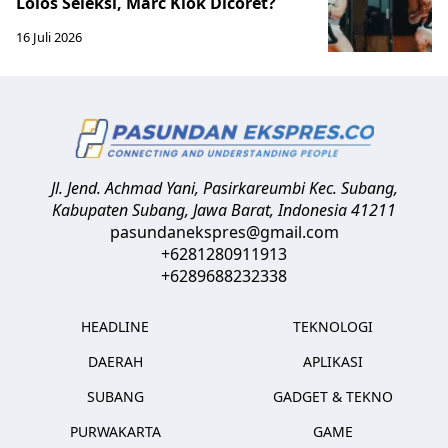
Lolos Seleksi, Marc Klok Dicoret?
16 Juli 2026
Jl. Jend. Achmad Yani, Pasirkareumbi
Kec. Subang,
Kabupaten Subang, Jawa Barat
,
Indonesia
41211
pasundanekspres@gmail.com
+6281280911913
+6289688232338
HEADLINE
TEKNOLOGI
DAERAH
APLIKASI
SUBANG
GADGET & TEKNO
PURWAKARTA
GAME