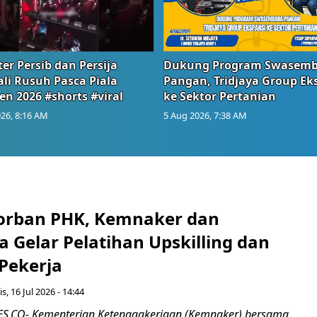
er Persib dan Persija
Dukung Program Swasem
li Rusuh Pasca Piala
Pangan, Tridjaya Group Ek
en 2026 #shorts #viral
ke Sektor Pertanian
26, 8:16 AM
5 Aug 2026, 7:38 AM
orban PHK, Kemnaker dan
 Gelar Pelatihan Upskilling dan
 Pekerja
s, 16 Jul 2026 - 14:44
.CO- Kementerian Ketenagakerjaan (Kemnaker) bersama