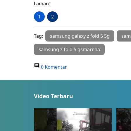
Laman:
1
2
Tag:
samsung galaxy z fold 5 5g
sams
samsung z fold 5 gsmarena
0 Komentar
Video Terbaru