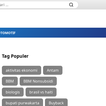
OTOMOTIF
Tag Populer
aktivitas ekonomi
Antam
BBM
BBM Nonsubsidi
biologis
brasil vs haiti
bupati purwakarta
Buyback