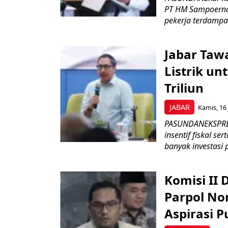
PT HM Sampoerna
pekerja terdampa
Jabar Tawa
Listrik un
Triliun
JABAR
Kamis, 16 
PASUNDANEKSPRES
insentif fiskal s
banyak investasi 
Komisi II
Parpol No
Aspirasi P