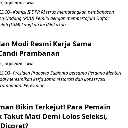
s, 16 Jul 2026 - 14:42
.CO- Komisi II DPR RI terus mematangkan pembahasan
g-Undang (RUU) Pemilu dengan mempertajam Daftar
alah (DIM).Langkah ini dilakukan...
an Modi Resmi Kerja Sama
 Candi Prambanan
s, 16 Jul 2026 - 14:41
.CO- Presiden Prabowo Subianto bersama Perdana Menteri
odi meresmikan kerja sama restorasi dan konservasi
rambanan. Peresmian...
man Bikin Terkejut! Para Pemain
k Takut Mati Demi Lolos Seleksi,
Dicoret?