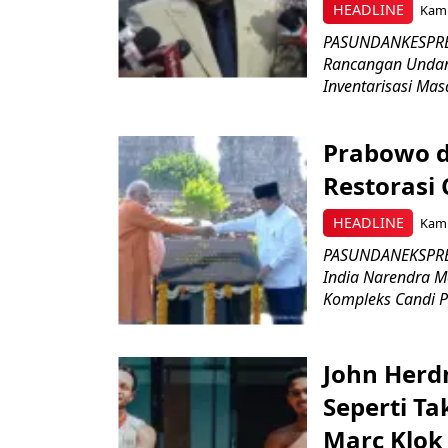
HEADLINE
Kami
PASUNDANKESPRES
Rancangan Undan
Inventarisasi Mas
Prabowo d
Restorasi
HEADLINE
Kami
PASUNDANEKSPRES
India Narendra M
Kompleks Candi P
John Herd
Seperti Ta
Marc Klok 