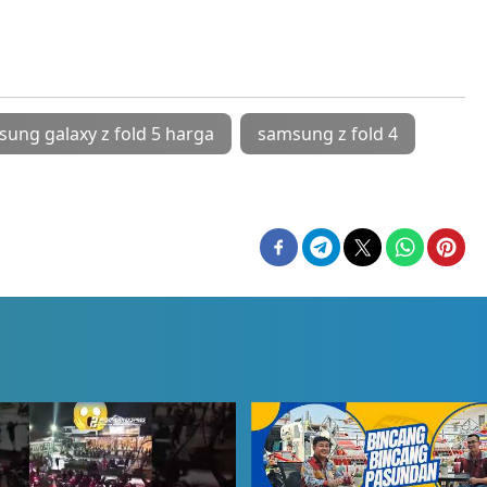
ung galaxy z fold 5 harga
samsung z fold 4