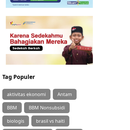
Tag Populer
aktivitas ekonomi
Antam
BBM
BBM Nonsubsidi
biologis
brasil vs haiti