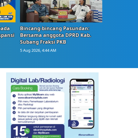
bada
Bincang-bincang Pasundan:
spansi
Bersama anggota DPRD Kab.
Subang Fraksi PKB
5 Aug 2026, 4:44 AM