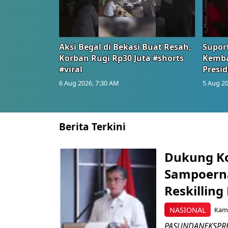
Aksi Begal di Bekasi Buat Resah,
Suport
Korban Rugi Rp30 Juta #shorts
Kemba
#viral
Presid
6 Aug 2026, 7:30 AM
5 Aug 20
Berita Terkini
Dukung K
Sampoerna
Reskilling
NASIONAL
Kami
PASUNDANEKSPRES