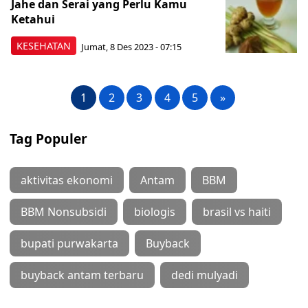
Jahe dan Serai yang Perlu Kamu
Ketahui
KESEHATAN
Jumat, 8 Des 2023 - 07:15
1
2
3
4
5
»
Tag Populer
aktivitas ekonomi
Antam
BBM
BBM Nonsubsidi
biologis
brasil vs haiti
bupati purwakarta
Buyback
buyback antam terbaru
dedi mulyadi