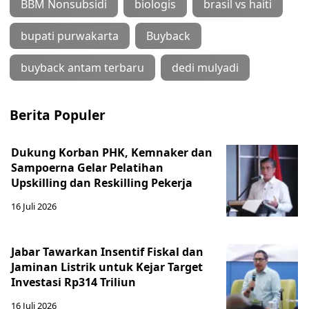
BBM Nonsubsidi
biologis
brasil vs haiti
bupati purwakarta
Buyback
buyback antam terbaru
dedi mulyadi
Berita Populer
Dukung Korban PHK, Kemnaker dan
Sampoerna Gelar Pelatihan
Upskilling dan Reskilling Pekerja
16 Juli 2026
Jabar Tawarkan Insentif Fiskal dan
Jaminan Listrik untuk Kejar Target
Investasi Rp314 Triliun
16 Juli 2026