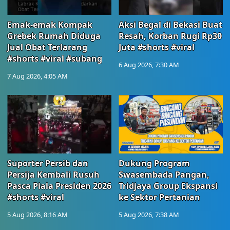
Emak-emak Kompak
Aksi Begal di Bekasi Buat
Grebek Rumah Diduga
Resah, Korban Rugi Rp30
Jual Obat Terlarang
Juta #shorts #viral
#shorts #viral #subang
6 Aug 2026, 7:30 AM
7 Aug 2026, 4:05 AM
Suporter Persib dan
Dukung Program
Persija Kembali Rusuh
Swasembada Pangan,
Pasca Piala Presiden 2026
Tridjaya Group Ekspansi
#shorts #viral
ke Sektor Pertanian
5 Aug 2026, 8:16 AM
5 Aug 2026, 7:38 AM