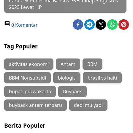
Cara Cek Penerima Bansos PKH Tahap 3 Agustus
2023 Lewat HP
0 Komentar
Tag Populer
aktivitas ekonomi
Antam
BBM
BBM Nonsubsidi
biologis
brasil vs haiti
bupati purwakarta
Buyback
buyback antam terbaru
dedi mulyadi
Berita Populer