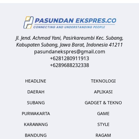
Jl. Jend. Achmad Yani, Pasirkareumbi
Kec. Subang,
Kabupaten Subang, Jawa Barat
,
Indonesia
41211
pasundanekspres@gmail.com
+6281280911913
+6289688232338
HEADLINE
TEKNOLOGI
DAERAH
APLIKASI
SUBANG
GADGET & TEKNO
PURWAKARTA
GAME
KARAWANG
STYLE
BANDUNG
RAGAM