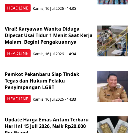
HEADLINE
Kamis, 16 Jul 2026 - 14:35
Viral! Karyawan Wanita Diduga
Dipecat Usai Tidur 1 Menit Saat Kerja
Malam, Begini Pengakuannya
HEADLINE
Kamis, 16 Jul 2026 - 14:34
Pemkot Pekanbaru Siap Tindak
Tegas dan Hukum Pelaku
Penyimpangan LGBT
HEADLINE
Kamis, 16 Jul 2026 - 14:33
Update Harga Emas Antam Terbaru
Hari ini 15 Juli 2026, Naik Rp20.000
Per Gram!