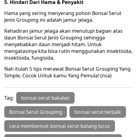
5. Hindari Dari Hama & Penyakit
Hama yang sering menyerang pohon Bonsai Serut
Jenis Grouping ini adalah jamur jelaga.
Kehadiran jamur jelaga akan menutupi bagian atas
daun Bonsai Serut Jenis Grouping sehingga
menyebabkan daun menjadi hitam. Untuk
mengatasinya kita bisa rutin menggunakan insektisida,
insektisida, fungisida.
Nah itulah 5 tips merawat Bonsai Serut Grouping Yang
Simple, Cocok Untuk kamu Yang Pemula! (nsa)
Tag:
bonsai serut bakalan
Bonsai Serut Grouping
bonsai serut terbaik
cara membentuk bonsai serut batang lurus