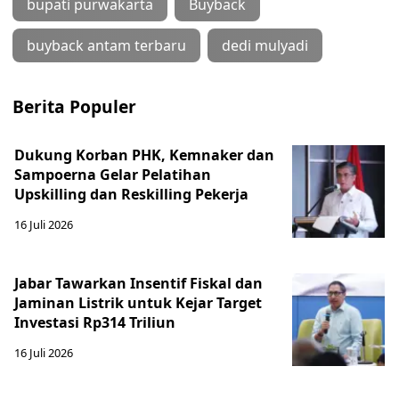
bupati purwakarta
Buyback
buyback antam terbaru
dedi mulyadi
Berita Populer
Dukung Korban PHK, Kemnaker dan
Sampoerna Gelar Pelatihan
Upskilling dan Reskilling Pekerja
16 Juli 2026
Jabar Tawarkan Insentif Fiskal dan
Jaminan Listrik untuk Kejar Target
Investasi Rp314 Triliun
16 Juli 2026