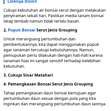
Linknya Disini!
Cukupi kebutuhan air bonsai serut dengan melakukan
penyiraman sekali hari. Pastikan media tanam bonsai
tetap lembab namun tidak terlalu basah.
2,
Pupuk Bonsai
Serut Jenis Grouping
Untuk merangsang pertumbuhan dan
pembentukannya, kita dapat menggunakan pupuk
agar tanaman tercukupi kebutuhannya. Namun,
pemupukan perlu dilakukan dengan hati-hati karena
tanaman hias ini sangat sensitif terhadap kelebihan
kebutuhan.
3. Cukupi Sinar Matahari
4. Pemangkasan Bonsai Serut Jenis Grouping
Tahap pemangkasan daun bonsai bertujuan agar
pertumbuhan daun sesuai dengan pola yang kita
inginkan dan merangsang pertumbuhan daun lainnya.