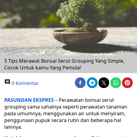
5 Tips Merawat Bonsai Serut Grouping Yang Simple,
Cocok Untuk kamu Yang Pemula!
0 Komentar
PASUNDAN EKSPRES
– Perawatan bonsai serut
grouping sama sahalnya seperti perawatan tanaman
pada umumnya, menggunakan air untuk menyiram,
penggunaan pupuk secara rutin dan beberapa hal
lainnya.