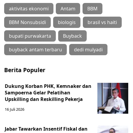
aktivitas ekonomi
Antam
BBM
BBM Nonsubsidi
biologis
brasil vs haiti
bupati purwakarta
Buyback
buyback antam terbaru
dedi mulyadi
Berita Populer
Dukung Korban PHK, Kemnaker dan
Sampoerna Gelar Pelatihan
Upskilling dan Reskilling Pekerja
16 Juli 2026
Jabar Tawarkan Insentif Fiskal dan