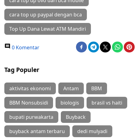
cara top up ovo dari bca mobile
cara top up paypal dengan bca
Top Up Dana Lewat ATM Mandiri
0 Komentar
Tag Populer
aktivitas ekonomi
Antam
BBM
BBM Nonsubsidi
biologis
brasil vs haiti
bupati purwakarta
Buyback
buyback antam terbaru
dedi mulyadi