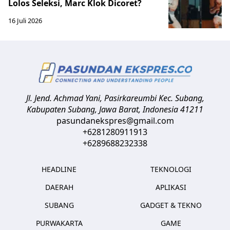
Lolos Seleksi, Marc Klok Dicoret?
16 Juli 2026
Jl. Jend. Achmad Yani, Pasirkareumbi
Kec. Subang,
Kabupaten Subang, Jawa Barat
,
Indonesia
41211
pasundanekspres@gmail.com
+6281280911913
+6289688232338
HEADLINE
TEKNOLOGI
DAERAH
APLIKASI
SUBANG
GADGET & TEKNO
PURWAKARTA
GAME