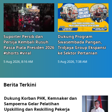
Suporter Persib dan
Dukung Program
Persija Kembali Rusuh
Swasembada Pangan,
Pasca Piala Presiden 2026
Tridjaya Group Ekspansi
#shorts #viral
ke Sektor Pertanian
5 Aug 2026, 8:16 AM
5 Aug 2026, 7:38 AM
Berita Terkini
Dukung Korban PHK, Kemnaker dan
Sampoerna Gelar Pelatihan
Upskilling dan Reskilling Pekerja