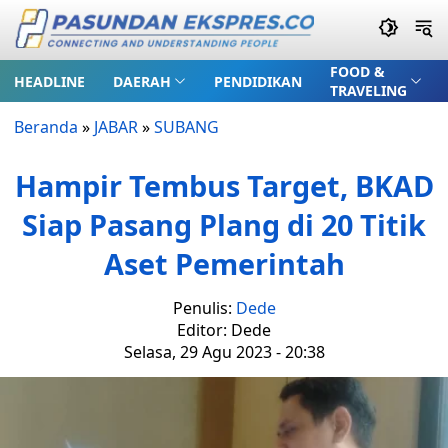
FOOD &
HEADLINE
DAERAH
PENDIDIKAN
TRAVELING
Beranda
»
JABAR
»
SUBANG
Hampir Tembus Target, BKAD
Siap Pasang Plang di 20 Titik
Aset Pemerintah
Penulis:
Dede
Editor: Dede
Selasa, 29 Agu 2023 - 20:38