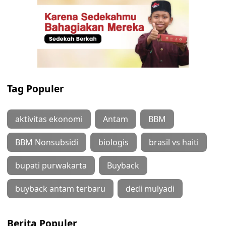
Tag Populer
aktivitas ekonomi
Antam
BBM
BBM Nonsubsidi
biologis
brasil vs haiti
bupati purwakarta
Buyback
buyback antam terbaru
dedi mulyadi
Berita Populer