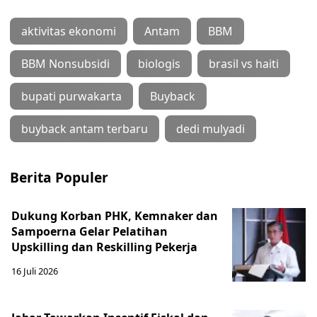
aktivitas ekonomi
Antam
BBM
BBM Nonsubsidi
biologis
brasil vs haiti
bupati purwakarta
Buyback
buyback antam terbaru
dedi mulyadi
Berita Populer
Dukung Korban PHK, Kemnaker dan
Sampoerna Gelar Pelatihan
Upskilling dan Reskilling Pekerja
16 Juli 2026