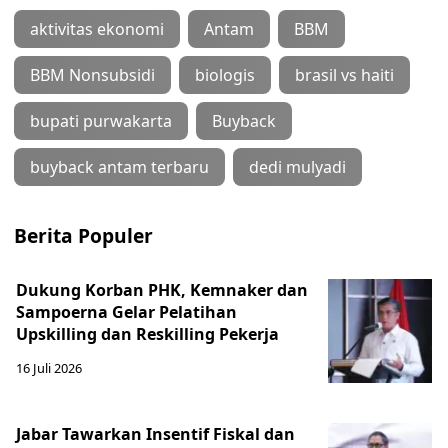
aktivitas ekonomi
Antam
BBM
BBM Nonsubsidi
biologis
brasil vs haiti
bupati purwakarta
Buyback
buyback antam terbaru
dedi mulyadi
Berita Populer
Dukung Korban PHK, Kemnaker dan
Sampoerna Gelar Pelatihan
Upskilling dan Reskilling Pekerja
16 Juli 2026
Jabar Tawarkan Insentif Fiskal dan