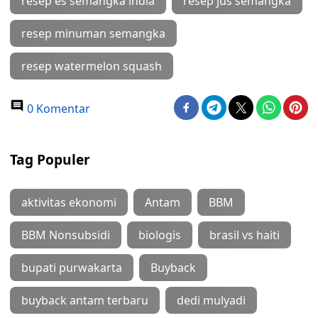
resep es semangka india
resep jus semangka
resep minuman semangka
resep watermelon squash
0 Komentar
Tag Populer
aktivitas ekonomi
Antam
BBM
BBM Nonsubsidi
biologis
brasil vs haiti
bupati purwakarta
Buyback
buyback antam terbaru
dedi mulyadi