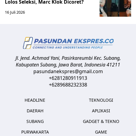
Lolos Seleksi, Marc Klok Dicoret?
16 Juli 2026
Jl. Jend. Achmad Yani, Pasirkareumbi
Kec. Subang,
Kabupaten Subang, Jawa Barat
,
Indonesia
41211
pasundanekspres@gmail.com
+6281280911913
+6289688232338
HEADLINE
TEKNOLOGI
DAERAH
APLIKASI
SUBANG
GADGET & TEKNO
PURWAKARTA
GAME